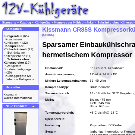
Startseite
»
Katalog
»
Kühlgeräte
»
Kompressor Kühlschränke
»
Schränke ohne Kältespei
Kissmann CR85S Kompressorkü
Kategorien
[CR85S]
Kühlgeräte
->
(65)
Kompressor
Sparsamer Einbaukühlschra
Kühlboxen->
(22)
Kompressor
Kühlschränke
->
(21)
Schränke mit
hermetischem Kompressor
Kältespeicher->
(11)
Schränke ohne
Kältespeicher
(10)
Großgeräte -
Bruttoinhalt:
85 Liter incl. Tiefkühlfach
Sonderanfertigung-
>
(20)
Anschlussspannung:
12Volt & 24 Volt DC
Kühlaggregate
(2)
Zubehör- Kühlgeräte
Mittlere Leistungsaufnahme:
35- 45 Watt
Kompressortyp:
BD35 hermetic
Hersteller
Stromverbrauch:
14 - 16 W/h bei 32°C Umgebung
Kissmann
Waeco International
Maße:
Breite: 475 mm
Tiefe: 545 mm
Neue Produkte
Höhe: 640 mm
Temperaturbereich:
+8°C bis MAX -18°C
Speicherzeit:
.
Isolierung:
Polyurethan, FCKW-frei
System:
laufruhiger hermetischer Kompre
Kondensator (Wärmetauscher) z