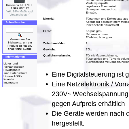
Verdampferplatte,
Kissmann KT 170FE
regelbares Thermostat,
1.999,00EUR
Unterspannungsschutz,
[inkl. 19% MwSt zzgl.
Entstört.
Versandkosten
]
Material:
Türrahmen und Dekorplatte aus 
Korpus mit beschichtetem Metal
Schnellsuche
Innenbehälter Kunststoff
Farbe:
Korpus grau,
Rahmen schwarz,
Türdekorplatte grau
Verwenden Sie
Stichworte, um ein
Zwischenböden:
2
Produkt zu finden.
erweiterte Suche
Gewicht:
25kg
Qualitätsmerkmale:
Tür mit Magnetdichtung,
Informationen
Türanschlag und Türverriegelung
Türverschluss mit Doppelfunktion
Liefer- und
Versandkosten
Privatsphäre
Eine Digitalsteuerung ist g
und Datenschutz
Unsere AGB's
Kontakt
Eine Netzelektronik / Vorr
Impressum
230V~ Wechselspannung, 
gegen Aufpreis erhältlich
Die Geräte werden nach de
hergestellt.