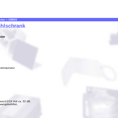
cher
»
CR85S
hlschrank
ssor
stemperatur
ssor12/24 Volt ca. 32 dB,
wangsbelüftet,