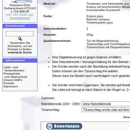
Material:
Türrahmen und Dekorplatte aus 
Kissmann Kühl-
Korpus mit beschichtetem Metal
Gefrierschrank KT210/3
Innenbehälter Kunststoff
1.724,99EUR
[inkl. 19% MwSt zzgl.
Farbe:
Korpus grau,
Versandkosten
]
Rahmen schwarz,
Türdekorplatte grau
Schnellsuche
Zwischenböden:
2
Gewicht:
25kg
Qualitätsmerkmale:
Tür mit Magnetdichtung,
Verwenden Sie
Türanschlag und Türverriegelung
Stichworte, um ein
Türverschluss mit Doppelfunktion
Produkt zu finden.
erweiterte Suche
Eine Digitalsteuerung ist gegen Aufpreis erhältlich.
Informationen
Eine Netzelektronik / Vorrangschaltung für den Betrie
Die Geräte werden nach der Bestellung individuell herges
Liefer- und
Versandkosten
Daher können sie den Türanschlag frei wählen.
Privatsphäre
Dieser kann bei Bedarf auch nachträglich noch geände
und Datenschutz
Unsere AGB's
Kontakt
Die Geräte sind keine Lagerware. Sie werden auf Kunden
Impressum
Die Lieferzeit beträgt je nach Saison in der Regel ca. 
Optionen:
Netzelektronik 115V - 230V:
Türanschlag:
Dies