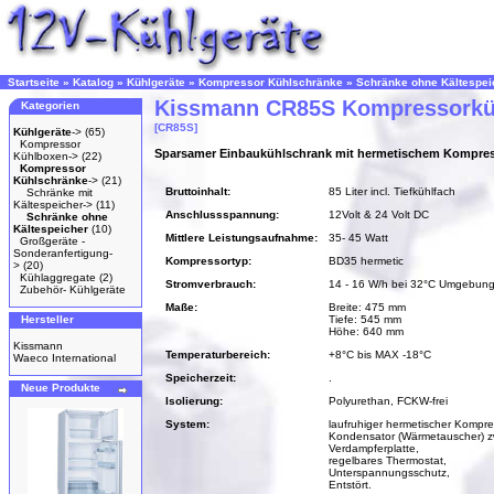
Startseite
»
Katalog
»
Kühlgeräte
»
Kompressor Kühlschränke
»
Schränke ohne Kältespei
Kissmann CR85S Kompressorkü
Kategorien
[CR85S]
Kühlgeräte
->
(65)
Kompressor
Sparsamer Einbaukühlschrank mit hermetischem Kompre
Kühlboxen->
(22)
Kompressor
Kühlschränke
->
(21)
Bruttoinhalt:
85 Liter incl. Tiefkühlfach
Schränke mit
Kältespeicher->
(11)
Anschlussspannung:
12Volt & 24 Volt DC
Schränke ohne
Kältespeicher
(10)
Mittlere Leistungsaufnahme:
35- 45 Watt
Großgeräte -
Sonderanfertigung-
Kompressortyp:
BD35 hermetic
>
(20)
Kühlaggregate
(2)
Stromverbrauch:
14 - 16 W/h bei 32°C Umgebung
Zubehör- Kühlgeräte
Maße:
Breite: 475 mm
Hersteller
Tiefe: 545 mm
Höhe: 640 mm
Kissmann
Temperaturbereich:
+8°C bis MAX -18°C
Waeco International
Speicherzeit:
.
Neue Produkte
Isolierung:
Polyurethan, FCKW-frei
System:
laufruhiger hermetischer Kompre
Kondensator (Wärmetauscher) z
Verdampferplatte,
regelbares Thermostat,
Unterspannungsschutz,
Entstört.