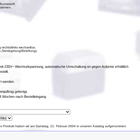
Kunststoff,
lrahmen,
 rechts/links wechselbar,
 (Verriegelung/Belüftung),
b mit 230V~ Wechselspannung, automatische Umschaltung ist gegen Aufpreis erhältlich
tellt.
rt werden.
auftrag gefertigt.
2-4 Wochen nach Bestelleingang.
es Produkt haben wir am Samstag, 21. Februar 2004 in unseren Katalog aufgenommen.