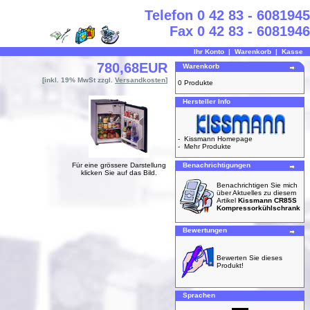
Telefon 0 42 83 - 6081945
Fax 0 42 83 - 6081946
Ihr Konto
|
Warenkorb
|
Kasse
780,68EUR
Warenkorb
[inkl. 19% MwSt zzgl.
Versandkosten
]
0 Produkte
Hersteller Info
-
Kissmann Homepage
-
Mehr Produkte
Für eine grössere Darstellung
Benachrichtigungen
klicken Sie auf das Bild.
Benachrichtigen Sie mich
über Aktuelles zu diesem
Artikel
Kissmann CR85S
Kompressorkühlschrank
Bewertungen
Bewerten Sie dieses
Produkt!
Sprachen