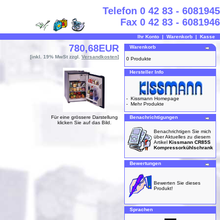
Telefon 0 42 83 - 6081945
Fax 0 42 83 - 6081946
Ihr Konto
|
Warenkorb
|
Kasse
780,68EUR
Warenkorb
[inkl. 19% MwSt zzgl.
Versandkosten
]
0 Produkte
Hersteller Info
-
Kissmann Homepage
-
Mehr Produkte
Für eine grössere Darstellung
Benachrichtigungen
klicken Sie auf das Bild.
Benachrichtigen Sie mich
über Aktuelles zu diesem
Artikel
Kissmann CR85S
Kompressorkühlschrank
Bewertungen
Bewerten Sie dieses
Produkt!
Sprachen