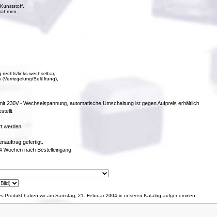
Kunststoff,
lrahmen,
 rechts/links wechselbar,
 (Verriegelung/Belüftung),
b mit 230V~ Wechselspannung, automatische Umschaltung ist gegen Aufpreis erhältlich
tellt.
rt werden.
auftrag gefertigt.
2-4 Wochen nach Bestelleingang.
es Produkt haben wir am Samstag, 21. Februar 2004 in unseren Katalog aufgenommen.