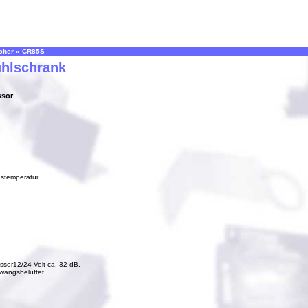
cher
»
CR85S
hlschrank
ssor
stemperatur
ssor12/24 Volt ca. 32 dB,
wangsbelüftet,