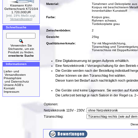
Material:
Türrahmen und Dekorplatte aus 
Kissmann Kühl-
Korpus mit beschichtetem Metal
Gefrierschrank KT210/4
Innenbehälter Kunststoff
1.720,00EUR
[inkl. 19% MwSt zzgl.
Farbe:
Korpus grau,
Versandkosten
]
Rahmen schwarz,
Türdekorplatte grau
Schnellsuche
Zwischenböden:
2
Gewicht:
25kg
Qualitätsmerkmale:
Tür mit Magnetdichtung,
Verwenden Sie
Türanschlag und Türverriegelung
Stichworte, um ein
Türverschluss mit Doppelfunktion
Produkt zu finden.
erweiterte Suche
Eine Digitalsteuerung ist gegen Aufpreis erhältlich.
Informationen
Eine Netzelektronik / Vorrangschaltung für den Betrie
Die Geräte werden nach der Bestellung individuell herges
Liefer- und
Versandkosten
Daher können sie den Türanschlag frei wählen.
Privatsphäre
Dieser kann bei Bedarf auch nachträglich noch geände
und Datenschutz
Unsere AGB's
Kontakt
Die Geräte sind keine Lagerware. Sie werden auf Kunden
Impressum
Die Lieferzeit beträgt je nach Saison in der Regel ca. 
Optionen:
Netzelektronik 115V - 230V:
Türanschlag:
Dies