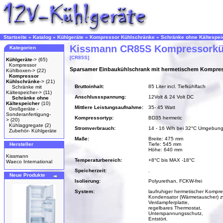
Startseite
»
Katalog
»
Kühlgeräte
»
Kompressor Kühlschränke
»
Schränke ohne Kältespei
Kissmann CR85S Kompressorkü
Kategorien
[CR85S]
Kühlgeräte
->
(65)
Kompressor
Sparsamer Einbaukühlschrank mit hermetischem Kompre
Kühlboxen->
(22)
Kompressor
Kühlschränke
->
(21)
Bruttoinhalt:
85 Liter incl. Tiefkühlfach
Schränke mit
Kältespeicher->
(11)
Anschlussspannung:
12Volt & 24 Volt DC
Schränke ohne
Kältespeicher
(10)
Mittlere Leistungsaufnahme:
35- 45 Watt
Großgeräte -
Sonderanfertigung-
Kompressortyp:
BD35 hermetic
>
(20)
Kühlaggregate
(2)
Stromverbrauch:
14 - 16 W/h bei 32°C Umgebung
Zubehör- Kühlgeräte
Maße:
Breite: 475 mm
Hersteller
Tiefe: 545 mm
Höhe: 640 mm
Kissmann
Temperaturbereich:
+8°C bis MAX -18°C
Waeco International
Speicherzeit:
.
Neue Produkte
Isolierung:
Polyurethan, FCKW-frei
System:
laufruhiger hermetischer Kompre
Kondensator (Wärmetauscher) z
Verdampferplatte,
regelbares Thermostat,
Unterspannungsschutz,
Entstört.