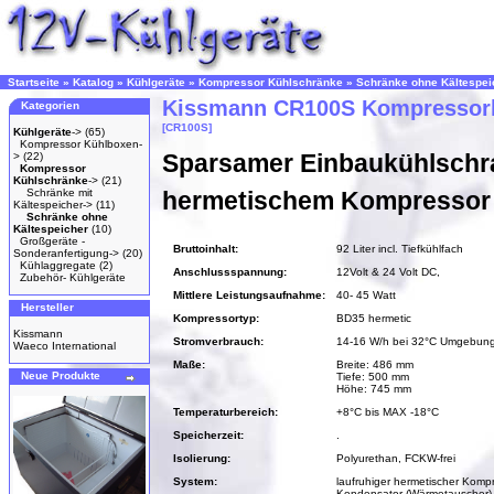
Startseite
»
Katalog
»
Kühlgeräte
»
Kompressor Kühlschränke
»
Schränke ohne Kältespei
Kissmann CR100S Kompressor
Kategorien
[CR100S]
Kühlgeräte
->
(65)
Kompressor Kühlboxen-
Sparsamer Einbaukühlschr
>
(22)
Kompressor
Kühlschränke
->
(21)
Schränke mit
hermetischem Kompressor
Kältespeicher->
(11)
Schränke ohne
Kältespeicher
(10)
Großgeräte -
Bruttoinhalt:
92 Liter incl. Tiefkühlfach
Sonderanfertigung->
(20)
Kühlaggregate
(2)
Anschlussspannung:
12Volt & 24 Volt DC,
Zubehör- Kühlgeräte
Mittlere Leistungsaufnahme:
40- 45 Watt
Hersteller
Kompressortyp:
BD35 hermetic
Kissmann
Stromverbrauch:
14-16 W/h bei 32°C Umgebung
Waeco International
Maße:
Breite: 486 mm
Neue Produkte
Tiefe: 500 mm
Höhe: 745 mm
Temperaturbereich:
+8°C bis MAX -18°C
Speicherzeit:
.
Isolierung:
Polyurethan, FCKW-frei
System:
laufruhiger hermetischer Komp
Kondensator (Wärmetauscher) 