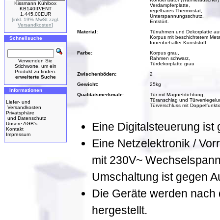
Kissmann Kühlbox
Verdampferplatte,
KB140IP/ENT
regelbares Thermostat,
1.445,00EUR
Unterspannungsschutz,
[inkl. 19% MwSt zzgl.
Entstört.
Versandkosten
]
Material:
Türrahmen und Dekorplatte aus
Korpus mit beschichtetem Meta
Schnellsuche
Innenbehälter Kunststoff
Farbe:
Korpus grau,
Rahmen schwarz,
Verwenden Sie
Türdekorplatte grau
Stichworte, um ein
Produkt zu finden.
Zwischenböden:
2
erweiterte Suche
Gewicht:
25kg
Informationen
Qualitätsmerkmale:
Tür mit Magnetdichtung,
Türanschlag und Türverriegelun
Liefer- und
Türverschluss mit Doppelfunkti
Versandkosten
Privatsphäre
und Datenschutz
Eine Digitalsteuerung ist 
Unsere AGB's
Kontakt
Impressum
Eine Netzelektronik / Vor
mit 230V~ Wechselspann
Umschaltung ist gegen Auf
Die Geräte werden nach d
hergestellt.