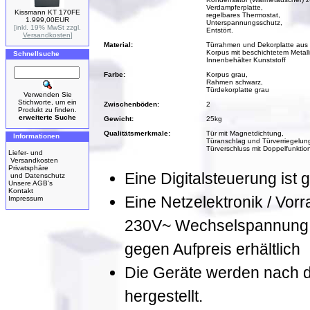
Verdampferplatte,
Kissmann KT 170FE
regelbares Thermostat,
1.999,00EUR
Unterspannungsschutz,
[inkl. 19% MwSt zzgl.
Entstört.
Versandkosten
]
Material:
Türrahmen und Dekorplatte aus 
Korpus mit beschichtetem Metal
Schnellsuche
Innenbehälter Kunststoff
Farbe:
Korpus grau,
Rahmen schwarz,
Türdekorplatte grau
Verwenden Sie
Stichworte, um ein
Zwischenböden:
2
Produkt zu finden.
erweiterte Suche
Gewicht:
25kg
Qualitätsmerkmale:
Tür mit Magnetdichtung,
Informationen
Türanschlag und Türverriegelung
Türverschluss mit Doppelfunktion
Liefer- und
Versandkosten
Privatsphäre
Eine Digitalsteuerung ist g
und Datenschutz
Unsere AGB's
Kontakt
Eine Netzelektronik / Vorr
Impressum
230V~ Wechselspannung, 
gegen Aufpreis erhältlich
Die Geräte werden nach de
hergestellt.