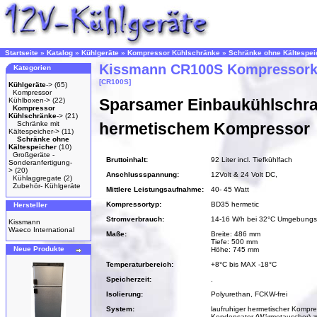
Startseite
»
Katalog
»
Kühlgeräte
»
Kompressor Kühlschränke
»
Schränke ohne Kältespei
Kissmann CR100S Kompressork
Kategorien
[CR100S]
Kühlgeräte
->
(65)
Kompressor
Sparsamer Einbaukühlschra
Kühlboxen->
(22)
Kompressor
Kühlschränke
->
(21)
Schränke mit
hermetischem Kompressor
Kältespeicher->
(11)
Schränke ohne
Kältespeicher
(10)
Großgeräte -
Bruttoinhalt:
92 Liter incl. Tiefkühlfach
Sonderanfertigung-
>
(20)
Anschlussspannung:
12Volt & 24 Volt DC,
Kühlaggregate
(2)
Zubehör- Kühlgeräte
Mittlere Leistungsaufnahme:
40- 45 Watt
Kompressortyp:
BD35 hermetic
Hersteller
Stromverbrauch:
14-16 W/h bei 32°C Umgebungs
Kissmann
Waeco International
Maße:
Breite: 486 mm
Tiefe: 500 mm
Neue Produkte
Höhe: 745 mm
Temperaturbereich:
+8°C bis MAX -18°C
Speicherzeit:
.
Isolierung:
Polyurethan, FCKW-frei
System:
laufruhiger hermetischer Kompre
Kondensator (Wärmetauscher) z