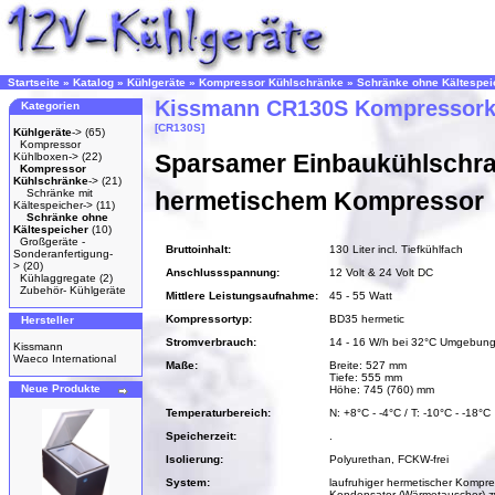
Startseite
»
Katalog
»
Kühlgeräte
»
Kompressor Kühlschränke
»
Schränke ohne Kältespei
Kissmann CR130S Kompressork
Kategorien
[CR130S]
Kühlgeräte
->
(65)
Kompressor
Sparsamer Einbaukühlschra
Kühlboxen->
(22)
Kompressor
Kühlschränke
->
(21)
Schränke mit
hermetischem Kompressor
Kältespeicher->
(11)
Schränke ohne
Kältespeicher
(10)
Großgeräte -
Bruttoinhalt:
130 Liter incl. Tiefkühlfach
Sonderanfertigung-
>
(20)
Anschlussspannung:
12 Volt & 24 Volt DC
Kühlaggregate
(2)
Zubehör- Kühlgeräte
Mittlere Leistungsaufnahme:
45 - 55 Watt
Kompressortyp:
BD35 hermetic
Hersteller
Stromverbrauch:
14 - 16 W/h bei 32°C Umgebung
Kissmann
Waeco International
Maße:
Breite: 527 mm
Tiefe: 555 mm
Neue Produkte
Höhe: 745 (760) mm
Temperaturbereich:
N: +8°C - -4°C / T: -10°C - -18°C
Speicherzeit:
.
Isolierung:
Polyurethan, FCKW-frei
System:
laufruhiger hermetischer Kompre
Kondensator (Wärmetauscher) z