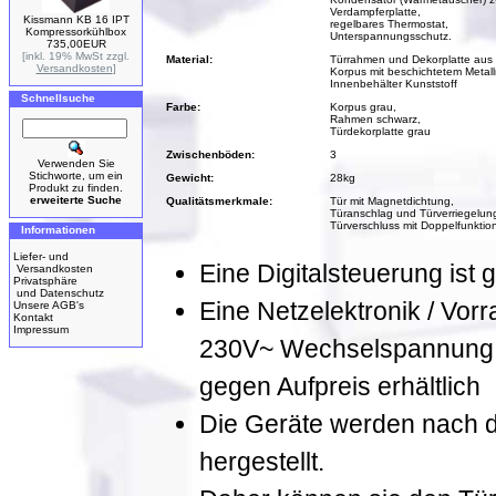
Verdampferplatte,
Kissmann KB 16 IPT
regelbares Thermostat,
Kompressorkühlbox
Unterspannungsschutz.
735,00EUR
[inkl. 19% MwSt zzgl.
Material:
Türrahmen und Dekorplatte aus 
Versandkosten
]
Korpus mit beschichtetem Metal
Innenbehälter Kunststoff
Schnellsuche
Farbe:
Korpus grau,
Rahmen schwarz,
Türdekorplatte grau
Zwischenböden:
3
Verwenden Sie
Stichworte, um ein
Gewicht:
28kg
Produkt zu finden.
erweiterte Suche
Qualitätsmerkmale:
Tür mit Magnetdichtung,
Türanschlag und Türverriegelung
Türverschluss mit Doppelfunktion
Informationen
Liefer- und
Eine Digitalsteuerung ist g
Versandkosten
Privatsphäre
und Datenschutz
Eine Netzelektronik / Vorr
Unsere AGB's
Kontakt
Impressum
230V~ Wechselspannung, 
gegen Aufpreis erhältlich
Die Geräte werden nach de
hergestellt.