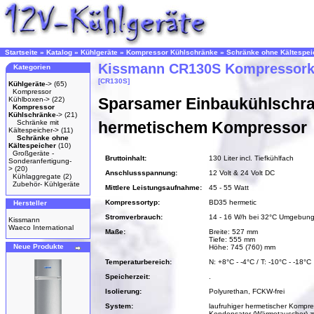
Startseite
»
Katalog
»
Kühlgeräte
»
Kompressor Kühlschränke
»
Schränke ohne Kältespei
Kissmann CR130S Kompressork
Kategorien
[CR130S]
Kühlgeräte
->
(65)
Kompressor
Sparsamer Einbaukühlschra
Kühlboxen->
(22)
Kompressor
Kühlschränke
->
(21)
Schränke mit
hermetischem Kompressor
Kältespeicher->
(11)
Schränke ohne
Kältespeicher
(10)
Großgeräte -
Bruttoinhalt:
130 Liter incl. Tiefkühlfach
Sonderanfertigung-
>
(20)
Anschlussspannung:
12 Volt & 24 Volt DC
Kühlaggregate
(2)
Zubehör- Kühlgeräte
Mittlere Leistungsaufnahme:
45 - 55 Watt
Kompressortyp:
BD35 hermetic
Hersteller
Stromverbrauch:
14 - 16 W/h bei 32°C Umgebung
Kissmann
Waeco International
Maße:
Breite: 527 mm
Tiefe: 555 mm
Neue Produkte
Höhe: 745 (760) mm
Temperaturbereich:
N: +8°C - -4°C / T: -10°C - -18°C
Speicherzeit:
.
Isolierung:
Polyurethan, FCKW-frei
System:
laufruhiger hermetischer Kompre
Kondensator (Wärmetauscher) z