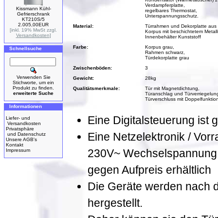
Verdampferplatte,
Kissmann Kühl-
regelbares Thermostat,
Gefrierschrank
Unterspannungsschutz.
KT210S/5
2.005,00EUR
Material:
Türrahmen und Dekorplatte aus 
[inkl. 19% MwSt zzgl.
Korpus mit beschichtetem Metal
Versandkosten
]
Innenbehälter Kunststoff
Farbe:
Korpus grau,
Schnellsuche
Rahmen schwarz,
Türdekorplatte grau
Zwischenböden:
3
Verwenden Sie
Gewicht:
28kg
Stichworte, um ein
Produkt zu finden.
Qualitätsmerkmale:
Tür mit Magnetdichtung,
erweiterte Suche
Türanschlag und Türverriegelung
Türverschluss mit Doppelfunktion
Informationen
Eine Digitalsteuerung ist g
Liefer- und
Versandkosten
Privatsphäre
Eine Netzelektronik / Vorr
und Datenschutz
Unsere AGB's
Kontakt
230V~ Wechselspannung, 
Impressum
gegen Aufpreis erhältlich
Die Geräte werden nach de
hergestellt.