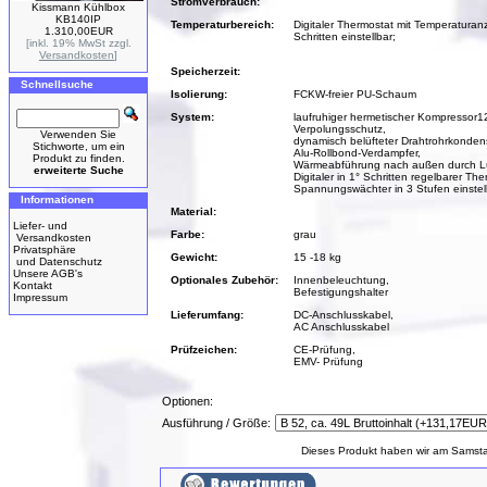
Stromverbrauch:
Kissmann Kühlbox
KB140IP
Temperaturbereich:
Digitaler Thermostat mit Temperaturanz
1.310,00EUR
Schritten einstellbar;
[inkl. 19% MwSt zzgl.
Versandkosten
]
Speicherzeit:
Schnellsuche
Isolierung:
FCKW-freier PU-Schaum
System:
laufruhiger hermetischer Kompressor12
Verpolungsschutz,
Verwenden Sie
dynamisch belüfteter Drahtrohrkondens
Stichworte, um ein
Alu-Rollbond-Verdampfer,
Produkt zu finden.
Wärmeabführung nach außen durch Lü
erweiterte Suche
Digitaler in 1° Schritten regelbarer The
Spannungswächter in 3 Stufen einstel
Informationen
Material:
Liefer- und
Farbe:
grau
Versandkosten
Privatsphäre
Gewicht:
15 -18 kg
und Datenschutz
Unsere AGB's
Optionales Zubehör:
Innenbeleuchtung,
Kontakt
Befestigungshalter
Impressum
Lieferumfang:
DC-Anschlusskabel,
AC Anschlusskabel
Prüfzeichen:
CE-Prüfung,
EMV- Prüfung
Optionen:
Ausführung / Größe:
Dieses Produkt haben wir am Samst