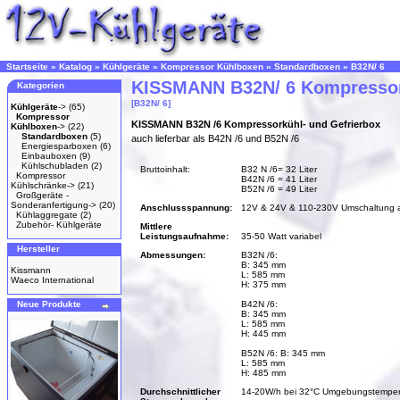
Startseite
»
Katalog
»
Kühlgeräte
»
Kompressor Kühlboxen
»
Standardboxen
»
B32N/ 6
KISSMANN B32N/ 6 Kompresso
Kategorien
[B32N/ 6]
Kühlgeräte
->
(65)
Kompressor
KISSMANN B32N /6 Kompressorkühl- und Gefrierbox
Kühlboxen
->
(22)
Standardboxen
(5)
auch lieferbar als B42N /6 und B52N /6
Energiesparboxen
(6)
Einbauboxen
(9)
Kühlschubladen
(2)
Bruttoinhalt:
B32 N /6= 32 Liter
Kompressor
B42N /6 = 41 Liter
Kühlschränke->
(21)
B52N /6 = 49 Liter
Großgeräte -
Sonderanfertigung->
(20)
Anschlussspannung:
12V & 24V & 110-230V Umschaltung 
Kühlaggregate
(2)
Zubehör- Kühlgeräte
Mittlere
Leistungsaufnahme:
35-50 Watt variabel
Hersteller
Abmessungen:
B32N /6:
B: 345 mm
Kissmann
L: 585 mm
Waeco International
H: 375 mm
Neue Produkte
B42N /6:
B: 345 mm
L: 585 mm
H: 445 mm
B52N /6: B: 345 mm
L: 585 mm
H: 485 mm
Durchschnittlicher
14-20W/h bei 32°C Umgebungstemper