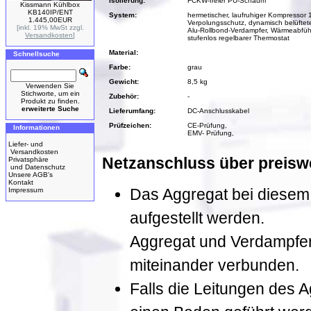
Isolierung:
FCKW-freier PU-Schaum
Kissmann Kühlbox
KB140IP/ENT
System:
hermetischer, laufruhiger Kompressor 
1.445,00EUR
Verpolungsschutz, dynamisch belüftet
[inkl. 19% MwSt zzgl.
Alu-Rollbond-Verdampfer, Wärmeabfüh
Versandkosten
]
stufenlos regelbarer Thermostat
Material:
Schnellsuche
Farbe:
grau
Gewicht:
8,5 kg
Verwenden Sie
Stichworte, um ein
Zubehör:
-
Produkt zu finden.
erweiterte Suche
Lieferumfang:
DC-Anschlusskabel
Prüfzeichen:
CE-Prüfung,
Informationen
EMV- Prüfung,
Liefer- und
Versandkosten
Netzanschluss über preiswe
Privatsphäre
und Datenschutz
Unsere AGB's
Kontakt
Das Aggregat bei diesem 
Impressum
aufgestellt werden.
Aggregat und Verdampfer 
miteinander verbunden.
Falls die Leitungen des 