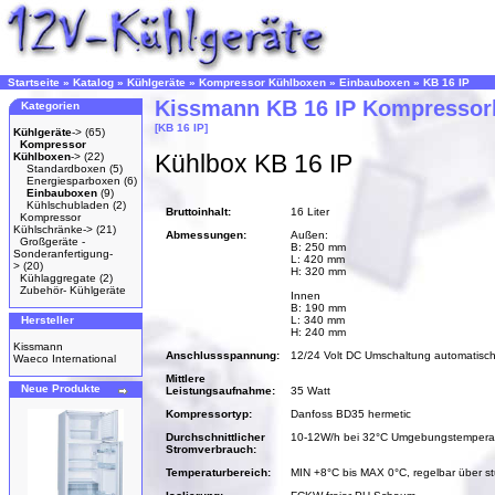
Startseite
»
Katalog
»
Kühlgeräte
»
Kompressor Kühlboxen
»
Einbauboxen
»
KB 16 IP
Kissmann KB 16 IP Kompressor
Kategorien
[KB 16 IP]
Kühlgeräte
->
(65)
Kompressor
Kühlbox KB 16 IP
Kühlboxen
->
(22)
Standardboxen
(5)
Energiesparboxen
(6)
Einbauboxen
(9)
Kühlschubladen
(2)
Bruttoinhalt:
16 Liter
Kompressor
Kühlschränke->
(21)
Abmessungen:
Außen:
Großgeräte -
B: 250 mm
Sonderanfertigung-
L: 420 mm
>
(20)
H: 320 mm
Kühlaggregate
(2)
Zubehör- Kühlgeräte
Innen
B: 190 mm
Hersteller
L: 340 mm
H: 240 mm
Kissmann
Anschlussspannung:
12/24 Volt DC Umschaltung automatisc
Waeco International
Mittlere
Neue Produkte
Leistungsaufnahme:
35 Watt
Kompressortyp:
Danfoss BD35 hermetic
Durchschnittlicher
10-12W/h bei 32°C Umgebungstempera
Stromverbrauch:
Temperaturbereich:
MIN +8°C bis MAX 0°C, regelbar über st