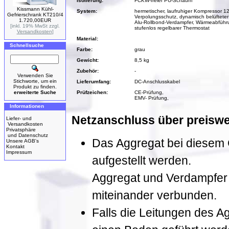
Isolierung:
FCKW-freier PU-Schaum
Kissmann Kühl-
System:
hermetischer, laufruhiger Kompressor 12
Gefrierschrank KT210/4
Verpolungsschutz, dynamisch belüfteter
1.720,00EUR
Alu-Rollbond-Verdampfer, Wärmeabführu
[inkl. 19% MwSt zzgl.
stufenlos regelbarer Thermostat
Versandkosten
]
Material:
Schnellsuche
Farbe:
grau
Gewicht:
8,5 kg
Zubehör:
-
Verwenden Sie
Stichworte, um ein
Lieferumfang:
DC-Anschlusskabel
Produkt zu finden.
erweiterte Suche
Prüfzeichen:
CE-Prüfung,
EMV- Prüfung,
Informationen
Netzanschluss über preiswe
Liefer- und
Versandkosten
Privatsphäre
und Datenschutz
Das Aggregat bei diesem G
Unsere AGB's
Kontakt
Impressum
aufgestellt werden.
Aggregat und Verdampfer s
miteinander verbunden.
Falls die Leitungen des 