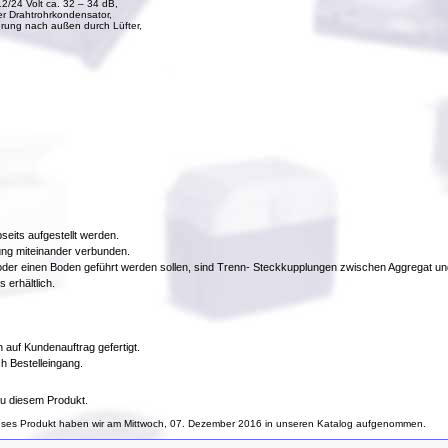
12/24 Volt ca. 32 – 34 dB,
er Drahtrohrkondensator,
rung nach außen durch Lüfter,
seits aufgestellt werden.
ung miteinander verbunden.
oder einen Boden geführt werden sollen, sind Trenn- Steckkupplungen zwischen Aggregat u
erhältlich.
 auf Kundenauftrag gefertigt.
ch Bestelleingang.
u diesem Produkt.
eses Produkt haben wir am Mittwoch, 07. Dezember 2016 in unseren Katalog aufgenommen.