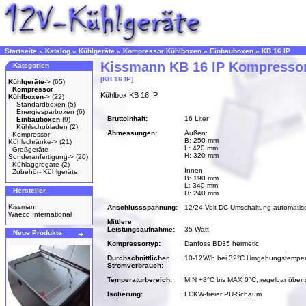
Startseite
»
Katalog
»
Kühlgeräte
»
Kompressor Kühlboxen
»
Einbauboxen
»
KB 16 IP
Kissmann KB 16 IP Kompresso
Kategorien
[KB 16 IP]
Kühlgeräte
->
(65)
Kompressor
Kühlbox KB 16 IP
Kühlboxen
->
(22)
Standardboxen
(5)
Energiesparboxen
(6)
Bruttoinhalt:
16 Liter
Einbauboxen
(9)
Kühlschubladen
(2)
Abmessungen:
Außen:
Kompressor
B: 250 mm
Kühlschränke->
(21)
L: 420 mm
Großgeräte -
H: 320 mm
Sonderanfertigung->
(20)
Kühlaggregate
(2)
Innen
Zubehör- Kühlgeräte
B: 190 mm
L: 340 mm
Hersteller
H: 240 mm
Kissmann
Anschlussspannung:
12/24 Volt DC Umschaltung automatis
Waeco International
Mittlere
Leistungsaufnahme:
35 Watt
Neue Produkte
Kompressortyp:
Danfoss BD35 hermetic
Durchschnittlicher
10-12W/h bei 32°C Umgebungstemper
Stromverbrauch:
Temperaturbereich:
MIN +8°C bis MAX 0°C, regelbar über 
Isolierung:
FCKW-freier PU-Schaum