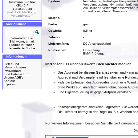
System:
hermetischer, laufruhiger Kompressor 
Kissmann Kühlbox
Verpolungsschutz, dynamisch belüftet
KB140IP
Alu-Rollbond-Verdampfer, Wärmeabfüh
1.310,00EUR
stufenlos regelbarer Thermostat
[inkl. 19% MwSt zzgl.
Versandkosten
]
Material:
Schnellsuche
Farbe:
grau
Gewicht:
8,5 kg
Zubehör:
-
Verwenden Sie
Stichworte, um ein
Lieferumfang:
DC-Anschlusskabel
Produkt zu finden.
erweiterte Suche
Prüfzeichen:
CE-Prüfung,
EMV- Prüfung,
Informationen
Liefer- und
Netzanschluss über preiswerte Gleichrichter möglich
Versandkosten
Privatsphäre
Das Aggregat bei diesem Gerät ist extern und kann ab
und Datenschutz
Aggregat und Verdampfer sind fest über eine Rohrleit
Unsere AGB's
Kontakt
Falls die Leitungen des Aggregates durch eine Wand 
Impressum
ohne Werkzeug, mehrfach verwendbar, gegen Aufpreis 
Eine Digitalsteuerung ist gegen Aufpreis erhältlich.
Kältespeichergeräte sind keine Lagerware. Sie werden
Die Lieferzeit beträgt in der Regel ca. 3-4 Wochen na
Für weitere Informationen, besuchen Sie bitte die
Homepage
z
Di