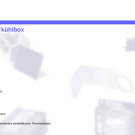
rkühlbox
ch
atur
stufenlos einstellbaren Thermostaten