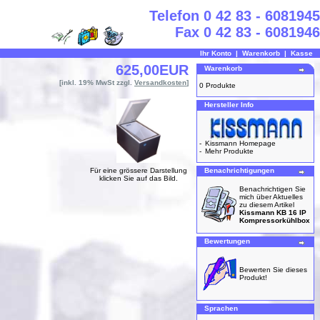
Telefon 0 42 83 - 6081945
Fax 0 42 83 - 6081946
Ihr Konto
|
Warenkorb
|
Kasse
625,00EUR
Warenkorb
[inkl. 19% MwSt zzgl.
Versandkosten
]
0 Produkte
Hersteller Info
-
Kissmann Homepage
-
Mehr Produkte
Für eine grössere Darstellung
Benachrichtigungen
klicken Sie auf das Bild.
Benachrichtigen Sie
mich über Aktuelles
zu diesem Artikel
Kissmann KB 16 IP
Kompressorkühlbox
Bewertungen
Bewerten Sie dieses
Produkt!
Sprachen