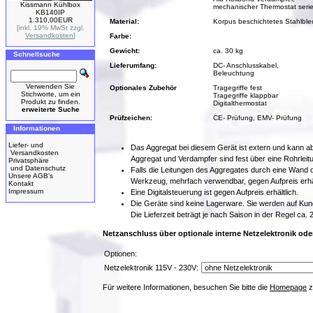
Kissmann Kühlbox
mechanischer Thermostat seri
KB140IP
1.310,00EUR
Material:
Korpus beschichtetes Stahlblec
[inkl. 19% MwSt zzgl.
Versandkosten
]
Farbe:
Gewicht:
ca. 30 kg
Schnellsuche
Lieferumfang:
DC- Anschlusskabel,
Beleuchtung
Verwenden Sie
Optionales Zubehör
Tragegriffe fest
Stichworte, um ein
Tragegriffe klappbar
Produkt zu finden.
Digitalthermostat
erweiterte Suche
Prüfzeichen:
CE- Prüfung, EMV- Prüfung
Informationen
Liefer- und
Das Aggregat bei diesem Gerät ist extern und kann ab
Versandkosten
Aggregat und Verdampfer sind fest über eine Rohrleit
Privatsphäre
und Datenschutz
Falls die Leitungen des Aggregates durch eine Wand 
Unsere AGB's
Werkzeug, mehrfach verwendbar, gegen Aufpreis erhäl
Kontakt
Impressum
Eine Digitalsteuerung ist gegen Aufpreis erhältlich.
Die Geräte sind keine Lagerware. Sie werden auf Kund
Die Lieferzeit beträgt je nach Saison in der Regel ca
Netzanschluss über optionale interne Netzelektronik ode
Optionen:
Netzelektronik 115V - 230V:
Für weitere Informationen, besuchen Sie bitte die
Homepage
z