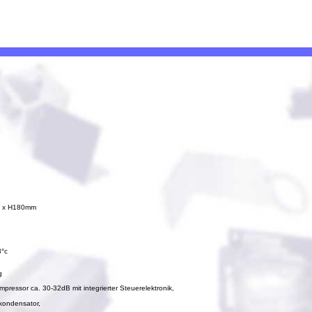
m x H180mm
3°c
g
mpressor ca. 30-32dB mit integrierter Steuerelektronik,
kondensator,