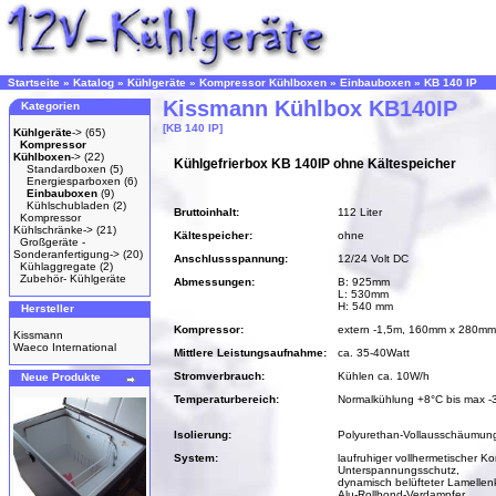
Startseite
»
Katalog
»
Kühlgeräte
»
Kompressor Kühlboxen
»
Einbauboxen
»
KB 140 IP
Kissmann Kühlbox KB140IP
Kategorien
[KB 140 IP]
Kühlgeräte
->
(65)
Kompressor
Kühlboxen
->
(22)
Kühlgefrierbox KB 140IP ohne Kältespeicher
Standardboxen
(5)
Energiesparboxen
(6)
Einbauboxen
(9)
Kühlschubladen
(2)
Bruttoinhalt:
112 Liter
Kompressor
Kühlschränke->
(21)
Kältespeicher:
ohne
Großgeräte -
Sonderanfertigung->
(20)
Anschlussspannung:
12/24 Volt DC
Kühlaggregate
(2)
Zubehör- Kühlgeräte
Abmessungen:
B: 925mm
L: 530mm
H: 540 mm
Hersteller
Kompressor:
extern -1,5m, 160mm x 280m
Kissmann
Waeco International
Mittlere Leistungsaufnahme:
ca. 35-40Watt
Stromverbrauch:
Kühlen ca. 10W/h
Neue Produkte
Temperaturbereich:
Normalkühlung +8°C bis max -
Isolierung:
Polyurethan-Vollausschäumun
System:
laufruhiger vollhermetischer Ko
Unterspannungsschutz,
dynamisch belüfteter Lamellen
Alu-Rollbond-Verdampfer,