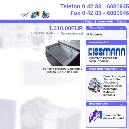
Telefon 0 42 83 - 6081945
Fax 0 42 83 - 6081946
Ihr Konto
|
Warenkorb
|
Kasse
1.310,00EUR
Warenkorb
[inkl. 19% MwSt zzgl.
Versandkosten
]
0 Produkte
Hersteller Info
-
Kissmann Homepage
-
Mehr Produkte
Für eine grössere Darstellung
Benachrichtigungen
klicken Sie auf das Bild.
Benachrichtigen
Sie mich über
Aktuelles zu
diesem Artikel
Kissmann
Kühlbox
KB140IP
Bewertungen
Bewerten Sie
dieses Produkt!