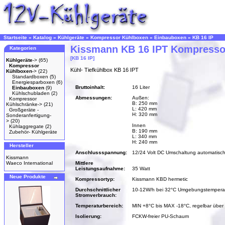
Startseite
»
Katalog
»
Kühlgeräte
»
Kompressor Kühlboxen
»
Einbauboxen
»
KB 16 IP
Kissmann KB 16 IPT Kompresso
Kategorien
[KB 16 IP]
Kühlgeräte
->
(65)
Kompressor
Kühl- Tiefkühlbox KB 16 IPT
Kühlboxen
->
(22)
Standardboxen
(5)
Energiesparboxen
(6)
Bruttoinhalt:
16 Liter
Einbauboxen
(9)
Kühlschubladen
(2)
Abmessungen:
Außen:
Kompressor
B: 250 mm
Kühlschränke->
(21)
L: 420 mm
Großgeräte -
H: 320 mm
Sonderanfertigung-
>
(20)
Innen
Kühlaggregate
(2)
B: 190 mm
Zubehör- Kühlgeräte
L: 340 mm
H: 240 mm
Hersteller
Anschlussspannung:
12/24 Volt DC Umschaltung automatisc
Kissmann
Waeco International
Mittlere
Leistungsaufnahme:
35 Watt
Neue Produkte
Kompressortyp:
Kissmann KBD hermetic
Durchschnittlicher
10-12W/h bei 32°C Umgebungstempera
Stromverbrauch:
Temperaturbereich:
MIN +8°C bis MAX -18°C, regelbar über 
Isolierung:
FCKW-freier PU-Schaum