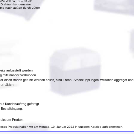
/24 Volt ca. 32 – 34 dB,
 Drahtrohrkondensator,
ng nach außen durch Lüfter,
its aufgestellt werden.
ng miteinander verbunden.
der einen Boden geführt werden sollen, sind Trenn- Steckkupplungen zwischen Aggregat und
rhältlich.
uf Kundenauftrag gefertigt.
 Bestelleingang.
 diesem Produkt.
ieses Produkt haben wir am Montag, 10. Januar 2022 in unseren Katalog aufgenommen.