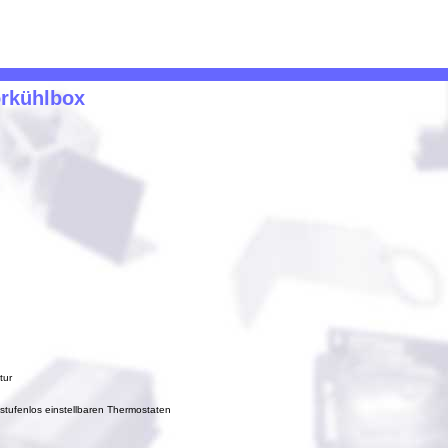
rkühlbox
h
tur
stufenlos einstellbaren Thermostaten