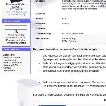
System:
hermetischer, laufruhiger Kompressor 12
Verpolungsschutz, dynamisch belüfteter
Kissmann Kühlbox
Alu-Rollbond-Verdampfer, Wärmeabführu
KB90IP
stufenlos regelbarer Thermostat
970,00EUR
[inkl. 19% MwSt zzgl.
Material:
Versandkosten
]
Farbe:
grau
Schnellsuche
Gewicht:
8,5 kg
Zubehör:
-
Lieferumfang:
DC-Anschlusskabel
Verwenden Sie
Stichworte, um ein
Prüfzeichen:
CE-Prüfung,
Produkt zu finden.
EMV- Prüfung,
erweiterte Suche
Informationen
Netzanschluss über preiswerte Gleichrichter möglich
Liefer- und
Das Aggregat bei diesem Gerät ist extern und kann abse
Versandkosten
Aggregat und Verdampfer sind fest über eine Rohrleitu
Privatsphäre
und Datenschutz
Falls die Leitungen des Aggregates durch eine Wand o
Unsere AGB's
ohne Werkzeug, mehrfach verwendbar, gegen Aufpreis e
Kontakt
Impressum
Eine Digitalsteuerung ist gegen Aufpreis erhältlich.
Kältespeichergeräte sind keine Lagerware. Sie werden a
Die Lieferzeit beträgt in der Regel ca. 3-4 Wochen nach
Für weitere Informationen, besuchen Sie bitte die
Homepage
zu
D