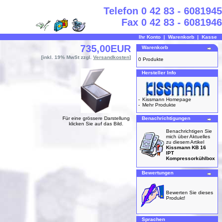
Telefon 0 42 83 - 6081945
Fax 0 42 83 - 6081946
Ihr Konto
|
Warenkorb
|
Kasse
735,00EUR
Warenkorb
[inkl. 19% MwSt zzgl.
Versandkosten
]
0 Produkte
Hersteller Info
-
Kissmann Homepage
-
Mehr Produkte
Für eine grössere Darstellung
Benachrichtigungen
klicken Sie auf das Bild.
Benachrichtigen Sie
mich über Aktuelles
zu diesem Artikel
Kissmann KB 16
IPT
Kompressorkühlbox
Bewertungen
Bewerten Sie dieses
Produkt!
Sprachen