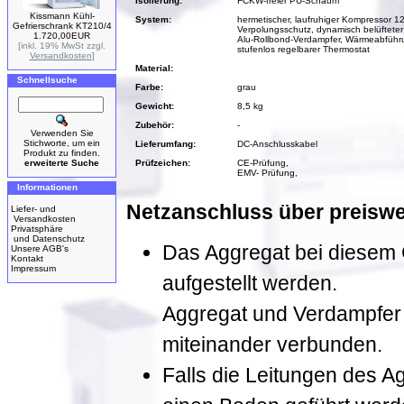
Isolierung:
FCKW-freier PU-Schaum
Kissmann Kühl-
System:
hermetischer, laufruhiger Kompressor 12
Gefrierschrank KT210/4
Verpolungsschutz, dynamisch belüfteter
1.720,00EUR
Alu-Rollbond-Verdampfer, Wärmeabführu
[inkl. 19% MwSt zzgl.
stufenlos regelbarer Thermostat
Versandkosten
]
Material:
Schnellsuche
Farbe:
grau
Gewicht:
8,5 kg
Zubehör:
-
Verwenden Sie
Stichworte, um ein
Lieferumfang:
DC-Anschlusskabel
Produkt zu finden.
erweiterte Suche
Prüfzeichen:
CE-Prüfung,
EMV- Prüfung,
Informationen
Netzanschluss über preiswe
Liefer- und
Versandkosten
Privatsphäre
und Datenschutz
Das Aggregat bei diesem G
Unsere AGB's
Kontakt
Impressum
aufgestellt werden.
Aggregat und Verdampfer s
miteinander verbunden.
Falls die Leitungen des 