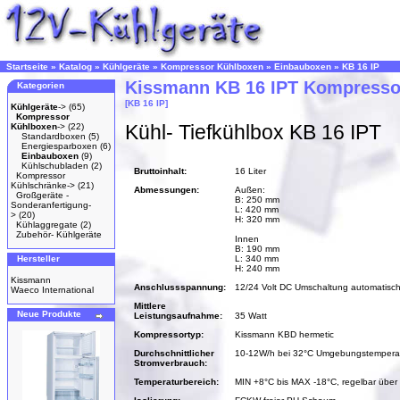
Startseite
»
Katalog
»
Kühlgeräte
»
Kompressor Kühlboxen
»
Einbauboxen
»
KB 16 IP
Kissmann KB 16 IPT Kompresso
Kategorien
[KB 16 IP]
Kühlgeräte
->
(65)
Kompressor
Kühl- Tiefkühlbox KB 16 IPT
Kühlboxen
->
(22)
Standardboxen
(5)
Energiesparboxen
(6)
Einbauboxen
(9)
Kühlschubladen
(2)
Bruttoinhalt:
16 Liter
Kompressor
Kühlschränke->
(21)
Abmessungen:
Außen:
Großgeräte -
B: 250 mm
Sonderanfertigung-
L: 420 mm
>
(20)
H: 320 mm
Kühlaggregate
(2)
Zubehör- Kühlgeräte
Innen
B: 190 mm
Hersteller
L: 340 mm
H: 240 mm
Kissmann
Anschlussspannung:
12/24 Volt DC Umschaltung automatisc
Waeco International
Mittlere
Neue Produkte
Leistungsaufnahme:
35 Watt
Kompressortyp:
Kissmann KBD hermetic
Durchschnittlicher
10-12W/h bei 32°C Umgebungstempera
Stromverbrauch:
Temperaturbereich:
MIN +8°C bis MAX -18°C, regelbar über 