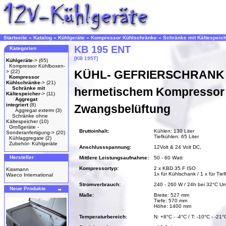
Startseite
»
Katalog
»
Kühlgeräte
»
Kompressor Kühlschränke
»
Schränke mit Kältespeic
KB 195 ENT
Kategorien
[KB 195T]
Kühlgeräte
->
(65)
Kompressor Kühlboxen-
KÜHL- GEFRIERSCHRANK K
>
(22)
Kompressor
Kühlschränke
->
(21)
Schränke mit
hermetischem Kompressor
Kältespeicher
->
(11)
Aggregat
integriert
(8)
Zwangsbelüftung
Aggregat exterm
(3)
Schränke ohne
Kältespeicher
(10)
Großgeräte -
Bruttoinhalt:
Kühlen: 130 Liter
Sonderanfertigung->
(20)
Tiefkühlen: 65 Liter
Kühlaggregate
(2)
Zubehör- Kühlgeräte
Anschlussspannung:
12Volt & 24 Volt DC,
Hersteller
Mittlere Leistungsaufnahme:
50 - 60 Watt
Kompressortyp:
2 x KBD 35 F ISO
Kissmann
1x für Kühlschank / 1 x für Tie
Waeco International
Stromverbrauch:
240 - 260 W / 24h bei 32°C 
Neue Produkte
Maße:
Breite: 527 mm
Tiefe: 570 mm
Höhe: 1400 mm
Temperaturbereich:
N: +8°C - -4°C / T: -10°C - -21°