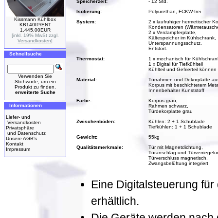
Speicherzeit:
- 12 Std.
Isolierung:
Polyurethan, FCKW-frei
Kissmann Kühlbox
System:
2 x laufruhiger hermetischer K
KB140IP/ENT
Kondensatoren (Wärmetauscher
1.445,00EUR
2 x Verdampferplatte,
[inkl. 19% MwSt zzgl.
Kältespeicher im Kühlschrank,
Versandkosten
]
Unterspannungsschutz,
Entstört.
Schnellsuche
Thermostat:
1 x mechanisch für Kühlschrank 
1 x Digital für Tiefkühlteil
Kühlteil und Gefrierteil könn
Verwenden Sie
Material:
Türrahmen und Dekorplatte aus
Stichworte, um ein
Korpus mit beschichtetem Meta
Produkt zu finden.
Innenbehälter Kunststoff
erweiterte Suche
Farbe:
Korpus grau,
Informationen
Rahmen schwarz,
Türdekorplatte grau
Liefer- und
Zwischenböden:
Kühlen: 2 + 1 Schublade
Versandkosten
Tiefkühlen: 1 + 1 Schublade
Privatsphäre
und Datenschutz
Gewicht:
55kg
Unsere AGB's
Kontakt
Qualitätsmerkmale:
Tür mit Magnetdichtung,
Impressum
Türanschlag und Türverriegelun
Türverschluss magnetisch,
Zwangsbelüftung integriert
Eine Digitalsteuerung für
erhältlich.
Die Geräte werden nach de