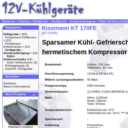
Startseite
»
Katalog
»
Kühlgeräte
»
Großgeräte - Sonderanfertigung
»
Kühl-/ Gefrierschrän
Kissmann KT 170FE
Kategorien
[KT 170FE]
Kühlgeräte
->
(65)
Kompressor Kühlboxen-
Sparsamer Kühl- Gefriersc
>
(22)
Kompressor
Kühlschränke->
(21)
Großgeräte -
hermetischem Kompressor
Sonderanfertigung
->
(20)
Kühl-/
Gefrierschränke
(16)
Kühl-/ Gefriertruhen
(4)
Bruttoinhalt:
Kühlen: 130 Liter
Kühlaggregate
(2)
Tiefkühlen: 41 Liter
Zubehör- Kühlgeräte
Anschlussspannung:
12Volt & 24 Volt DC,
Hersteller
Mittlere Leistungsaufnahme:
55 Watt
Kissmann
Kompressortyp:
KBD hermetic
Waeco International
Stromverbrauch:
12-16W/h; 0,29-0,38KW/24h b
Neue Produkte
Maße:
Höhe: 1230mm
Breite: 500mm
Tiefe: 570mm
Temperaturbereich:
Kühlteil bis min +3°C
Tiefkühlteil bis min -24°C, *** 
Speicherzeit:
-
Isolierung:
Polyurethan,
Kissmann Kühlbox