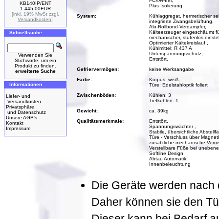
FCKW-frei,
KB140IP/ENT
Plus Isolierung
1.445,00EUR
[inkl. 19% MwSt zzgl.
System:
Kühlaggregat, hermetischer s
Versandkosten
]
integrierte Zwangsbelüftung,
Alu-Rollbond-Verdampfer,
Kälteerzeuger eingeschäumt fü
Schnellsuche
mechanischer, stufenlos einste
Optimierter Kältekreislauf ,
Kühlmittel: R 437 A
Unterspannungsschutz,
Verwenden Sie
Entstört.
Stichworte, um ein
Produkt zu finden.
Gefriervermögen:
keine Werksangabe
erweiterte Suche
Farbe:
Korpus: weiß,
Informationen
Türe: Edelstahloptik foliert
Zwischenböden:
Kühlen: 3
Liefer- und
Tiefkühlen: 1
Versandkosten
Privatsphäre
Gewicht:
ca. 39kg
und Datenschutz
Unsere AGB's
Qualitätsmerkmale:
Entstört,
Kontakt
Spannungswächter ,
Impressum
Stabile, übersichtliche Abstellf
Türe - Verschluss über Magnet
zusätzliche mechanische Verrie
Verstellbare Füße bei uneben
Softline Design,
Abtau Automatik,
Innenbeleuchtung
Die Geräte werden nach de
Daher können sie den Tür
Dieser kann bei Bedarf a