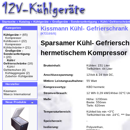
Startseite
»
Katalog
»
Kühlgeräte
»
Großgeräte - Sonderanfertigung
»
Kühl-/ Gefrierschrän
Kissmann Kühl- Gefrierschrank
Kategorien
[KT210S/5]
Kühlgeräte
->
(65)
Kompressor
Sparsamer Kühl- Gefriersch
Kühlboxen->
(22)
Kompressor
Kühlschränke->
(21)
Großgeräte -
hermetischem Kompressor
Sonderanfertigung
-
>
(20)
Kühl-/
Gefrierschränke
(16)
Bruttoinhalt:
Kühlen: 151 Liter
Kühl-/
Tiefkühlen: 44 Liter
Gefriertruhen
(4)
Kühlaggregate
(2)
Anschlussspannung:
12Volt & 24 Volt DC,
Zubehör- Kühlgeräte
Mittlere Leistungsaufnahme:
55 Watt
Hersteller
Kompressortyp:
KBD hermetic
Kissmann
Stromverbrauch:
12 W/h 0,29 kW/24hbei 32°C U
Waeco International
Maße:
Höhe: 1230mm
Neue Produkte
Breite: 550mm
Tiefe: 620mm
Temperaturbereich:
Kühlteil bis min +3°C
Tiefkühlteil bis min -24°C, *** S
Speicherzeit:
-
Isolierung:
Polyurethan,