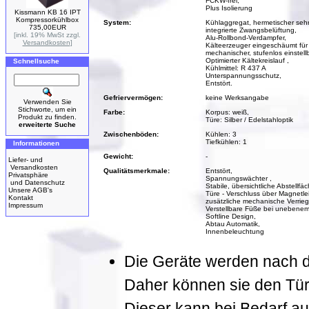
FCKW-frei,
Plus Isolierung
Kissmann KB 16 IPT
Kompressorkühlbox
System:
Kühlaggregat, hermetischer seh
735,00EUR
integrierte Zwangsbelüftung,
[inkl. 19% MwSt zzgl.
Alu-Rollbond-Verdampfer,
Versandkosten
]
Kälteerzeuger eingeschäumt für
mechanischer, stufenlos einstell
Optimierter Kältekreislauf ,
Schnellsuche
Kühlmittel: R 437 A
Unterspannungsschutz,
Entstört.
Gefriervermögen:
keine Werksangabe
Verwenden Sie
Stichworte, um ein
Farbe:
Korpus: weiß,
Produkt zu finden.
Türe: Silber / Edelstahloptik
erweiterte Suche
Zwischenböden:
Kühlen: 3
Tiefkühlen: 1
Informationen
Gewicht:
-
Liefer- und
Versandkosten
Qualitätsmerkmale:
Entstört,
Privatsphäre
Spannungswächter ,
und Datenschutz
Stabile, übersichtliche Abstellfä
Unsere AGB's
Türe - Verschluss über Magnetle
Kontakt
zusätzliche mechanische Verrieg
Impressum
Verstellbare Füße bei unebene
Softline Design,
Abtau Automatik,
Innenbeleuchtung
Die Geräte werden nach der
Daher können sie den Tür
Dieser kann bei Bedarf a