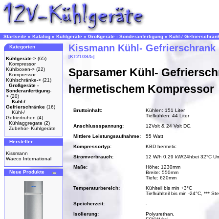
Startseite
»
Katalog
»
Kühlgeräte
»
Großgeräte - Sonderanfertigung
»
Kühl-/ Gefrierschrän
Kissmann Kühl- Gefrierschrank
Kategorien
[KT210S/5]
Kühlgeräte
->
(65)
Kompressor
Sparsamer Kühl- Gefriersch
Kühlboxen->
(22)
Kompressor
Kühlschränke->
(21)
Großgeräte -
hermetischem Kompressor
Sonderanfertigung
-
>
(20)
Kühl-/
Gefrierschränke
(16)
Bruttoinhalt:
Kühlen: 151 Liter
Kühl-/
Tiefkühlen: 44 Liter
Gefriertruhen
(4)
Kühlaggregate
(2)
Anschlussspannung:
12Volt & 24 Volt DC,
Zubehör- Kühlgeräte
Mittlere Leistungsaufnahme:
55 Watt
Hersteller
Kompressortyp:
KBD hermetic
Kissmann
Stromverbrauch:
12 W/h 0,29 kW/24hbei 32°C U
Waeco International
Maße:
Höhe: 1230mm
Neue Produkte
Breite: 550mm
Tiefe: 620mm
Temperaturbereich:
Kühlteil bis min +3°C
Tiefkühlteil bis min -24°C, *** S
Speicherzeit:
-
Isolierung:
Polyurethan,