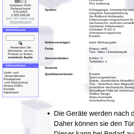
FCKW-frei,
Plus Isolierung
Kissmann Kühl-
Gefrierschrank
System:
Kühlaggregat, hermetischer seh
KT210S/5
integrierte Zwangsbelüftung,
2.005,00EUR
Alu-Rollbond-Verdampfer,
[inkl. 19% MwSt zzgl.
Kälteerzeuger eingeschäumt für
Versandkosten
]
mechanischer, stufenlos einstell
Optimierter Kältekreislauf ,
Kühlmittel: R 437 A
Schnellsuche
Unterspannungsschutz,
Entstört.
Gefriervermögen:
keine Werksangabe
Verwenden Sie
Farbe:
Korpus: weiß,
Stichworte, um ein
Türe: Silber / Edelstahloptik
Produkt zu finden.
erweiterte Suche
Zwischenböden:
Kühlen: 3
Tiefkühlen: 1
Informationen
Gewicht:
-
Liefer- und
Qualitätsmerkmale:
Entstört,
Versandkosten
Spannungswächter ,
Privatsphäre
Stabile, übersichtliche Abstellfä
und Datenschutz
Türe - Verschluss über Magnetle
Unsere AGB's
zusätzliche mechanische Verrieg
Kontakt
Verstellbare Füße bei unebene
Impressum
Softline Design,
Abtau Automatik,
Innenbeleuchtung
Die Geräte werden nach der
Daher können sie den Tür
Dieser kann bei Bedarf a