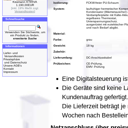
Kissmann KT85VA
Isolierung:
FCKW-freier PU-Schaum
1.190,00EUR
[inkl. 19% MwSt zzgl.
System:
laufruhiger hermetischer Kompr
Versandkosten
]
Kondensator (Wärmetauscher) 
Verdampferplatte mit Kälte-Akk
regelbares Thermostat,
Schnellsuche
Unterspannungsschutz.
ausgerüstet mit eutektischer Pla
und nach Bedarf abgibt.
Verwenden Sie Stichworte, um
Material:
ein Produkt zu finden.
erweiterte Suche
Farbe:
grau
Gewicht:
18 kg
Informationen
Zubehör:
Liefer- und
Versandkosten
Lieferumfang:
DC-Anschlusskabel
Privatsphäre
und Datenschutz
Prüfzeichen:
CE-Prüfung,
Unsere AGB's
EMV- Prüfung
Kontakt
Impressum
Eine Digitalsteuerung is
Die Geräte sind keine 
Kundenauftrag gefertigt
Die Lieferzeit beträgt j
Wochen nach Bestellei
Netzanschluss über preisw