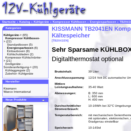
Startseite
»
Katalog
»
Kühlgeräte
»
Kompressor Kühlboxen
»
Energiesparboxen
»
TB2041
KISSMANN TB2041EN Kompre
Kategorien
Kältespeicher
Kühlgeräte
->
(65)
Kompressor Kühlboxen
-
[TB2041EN]
>
(22)
Standardboxen
(5)
Sehr Sparsame KÜHLBOX 
Energiesparboxen
(6)
Einbauboxen
(9)
Kühlschubladen
(2)
Digitalthermostat optional
Kompressor Kühlschränke-
>
(21)
Großgeräte -
Sonderanfertigung->
(20)
Kühlaggregate
(2)
Bruttoinhalt:
39 Liter
Zubehör- Kühlgeräte
Anschlussspannung:
12/24 Volt DC automatische U
Hersteller
Mittlere
Leistungsaufnahme:
35-40 Watt
Kissmann
Waeco International
Abmessungen:
B: 350 mm
L: 600 mm
Neue Produkte
H: 400 mm
Durchschnittlicher
10-16W/h bei 32°C Umgebungs
Stromverbrauch:
Temperaturbereich:
mit mechanischem Serienthermos
mit optionalen, elektronischen,
Gradgenau einstellbar
Speicherzeit:
10-14Std