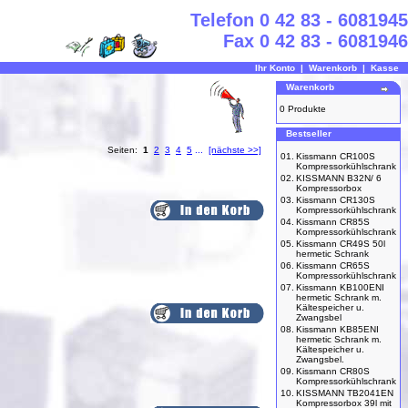
Telefon 0 42 83 - 6081945
Fax 0 42 83 - 6081946
Ihr Konto
|
Warenkorb
|
Kasse
Warenkorb
0 Produkte
Bestseller
Seiten:
1
2
3
4
5
...
[nächste >>]
01.
Kissmann CR100S
Kompressorkühlschrank
02.
KISSMANN B32N/ 6
Kompressorbox
03.
Kissmann CR130S
Kompressorkühlschrank
04.
Kissmann CR85S
Kompressorkühlschrank
05.
Kissmann CR49S 50l
hermetic Schrank
06.
Kissmann CR65S
Kompressorkühlschrank
07.
Kissmann KB100ENI
hermetic Schrank m.
Kältespeicher u.
Zwangsbel
08.
Kissmann KB85ENI
hermetic Schrank m.
Kältespeicher u.
Zwangsbel.
09.
Kissmann CR80S
Kompressorkühlschrank
10.
KISSMANN TB2041EN
Kompressorbox 39l mit