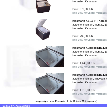
Hersteller: Kissmann
Preis: 970,00EUR
[inkl. 19% MwSt zzgl.
Versandk
Kissmann KB 16 IPT Komp
aufgenommen am: Montag, 10
Hersteller: Kissmann
Preis: 735,00EUR
[inkl. 19% MwSt zzgl.
Versandk
Kissmann Kühlbox KB140I
aufgenommen am: Montag, 10
Hersteller: Kissmann
Preis: 1.445,00EUR
[inkl. 19% MwSt zzgl.
Versandk
Kissmann Kühlbox KB140I
aufgenommen am: Mittwoch, 
Hersteller: Kissmann
Preis: 1.310,00EUR
[inkl. 19% MwSt zzgl.
Versandk
angezeigte neue Produkte:
1
bis
10
(von
59
insgesamt)
Freitag, 07. August 2026