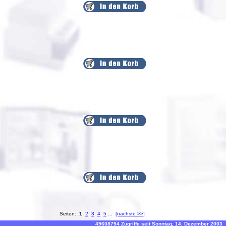
Seiten:
1
2
3
4
5
...
[nächste >>]
49608794 Zugriffe seit Sonntag, 14. Dezember 2003