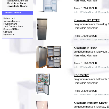
Hersteller: Kissmann
Stichworte, um ein
Produkt zu finden.
erweiterte Suche
Preis: 1.724,99EUR
[inkl. 19% MwSt zzgl.
Versandk
Informationen
Liefer- und
Kissmann KT 170FE
Versandkosten
Privatsphäre
aufgenommen am: Samstag, 2
und Datenschutz
Hersteller: Kissmann
Unsere AGB's
Kontakt
Impressum
Preis: 1.999,00EUR
[inkl. 19% MwSt zzgl.
Versandk
Kissmann KT85VA
aufgenommen am: Mittwoch, 
Hersteller: Kissmann
Preis: 1.190,00EUR
[inkl. 19% MwSt zzgl.
Versandk
KB 195 ENT
aufgenommen am: Mittwoch, 
Hersteller: Kissmann
Preis: 2.399,99EUR
[inkl. 19% MwSt zzgl.
Versandk
Kissmann Kühlbox KB90IP
aufgenommen am: Montag, 10