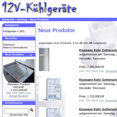
Startseite
»
Katalog
»
Neue Produkte
Kategorien
Neue Produkte
Kühlgeräte->
(65)
Hersteller
angezeigte neue Produkte:
1
bis
10
(von
59
insgesamt)
Kissmann
Waeco International
Kissmann Kühl- Gefriersch
aufgenommen am: Samstag, 2
Neue Produkte
Hersteller: Kissmann
Preis: 2.005,00EUR
[inkl. 19% MwSt zzgl.
Versandk
Kissmann Kühl- Gefriersch
aufgenommen am: Samstag, 2
Kissmann Kühlbox
KB140IP
Hersteller: Kissmann
1.310,00EUR
[inkl. 19% MwSt zzgl.
Versandkosten
]
Preis: 1.720,00EUR
[inkl. 19% MwSt zzgl.
Versandk
Schnellsuche
Kissmann Kühl- Gefriersch
aufgenommen am: Samstag, 2
Verwenden Sie