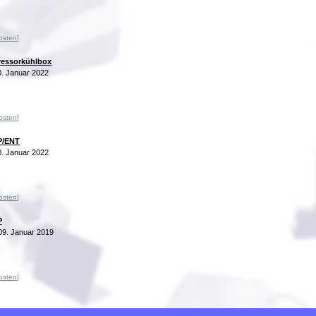
osten
]
ressorkühlbox
. Januar 2022
osten
]
P/ENT
. Januar 2022
osten
]
P
09. Januar 2019
osten
]