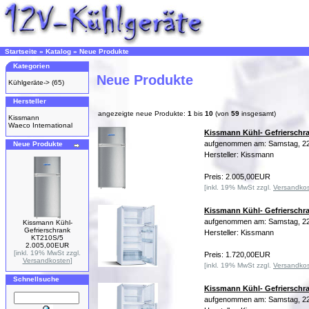
Startseite
»
Katalog
»
Neue Produkte
Kategorien
Neue Produkte
Kühlgeräte->
(65)
Hersteller
angezeigte neue Produkte:
1
bis
10
(von
59
insgesamt)
Kissmann
Waeco International
Kissmann Kühl- Gefrierschr
aufgenommen am: Samstag, 22
Neue Produkte
Hersteller: Kissmann
Preis: 2.005,00EUR
[inkl. 19% MwSt zzgl.
Versandko
Kissmann Kühl- Gefrierschr
aufgenommen am: Samstag, 22
Kissmann Kühl-
Gefrierschrank
Hersteller: Kissmann
KT210S/5
2.005,00EUR
[inkl. 19% MwSt zzgl.
Preis: 1.720,00EUR
Versandkosten
]
[inkl. 19% MwSt zzgl.
Versandko
Schnellsuche
Kissmann Kühl- Gefrierschr
aufgenommen am: Samstag, 22