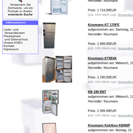
Hersteller: Kissmann
Verwenden Sie
Stichworte, um ein
Preis: 1.724,99EUR
Produkt zu finden.
erweiterte Suche
[inkl. 19% MwSt zzgl.
Versandko
Informationen
Kissmann KT 170FE
aufgenommen am: Samstag, 22
Liefer- und
Versandkosten
Hersteller: Kissmann
Privatsphäre
und Datenschutz
Unsere AGB's
Preis: 1.999,00EUR
Kontakt
[inkl. 19% MwSt zzgl.
Versandko
Impressum
Kissmann KT85VA
aufgenommen am: Mittwoch, 19
Hersteller: Kissmann
Preis: 1.190,00EUR
[inkl. 19% MwSt zzgl.
Versandko
KB 195 ENT
aufgenommen am: Mittwoch, 12
Hersteller: Kissmann
Preis: 2.399,99EUR
[inkl. 19% MwSt zzgl.
Versandko
Kissmann Kühlbox KB90IP
aufgenommen am: Montag, 10.