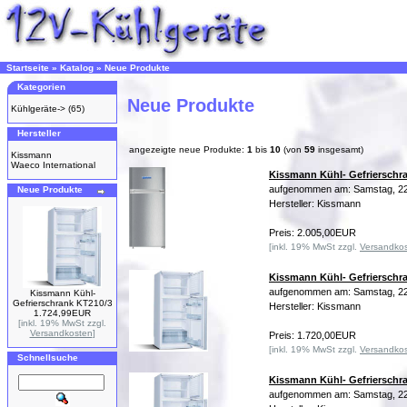
Startseite
»
Katalog
»
Neue Produkte
Kategorien
Neue Produkte
Kühlgeräte->
(65)
Hersteller
angezeigte neue Produkte:
1
bis
10
(von
59
insgesamt)
Kissmann
Waeco International
Kissmann Kühl- Gefrierschr
aufgenommen am: Samstag, 22
Neue Produkte
Hersteller: Kissmann
Preis: 2.005,00EUR
[inkl. 19% MwSt zzgl.
Versandko
Kissmann Kühl- Gefrierschr
aufgenommen am: Samstag, 22
Kissmann Kühl-
Gefrierschrank KT210/3
Hersteller: Kissmann
1.724,99EUR
[inkl. 19% MwSt zzgl.
Versandkosten
]
Preis: 1.720,00EUR
[inkl. 19% MwSt zzgl.
Versandko
Schnellsuche
Kissmann Kühl- Gefrierschr
aufgenommen am: Samstag, 22