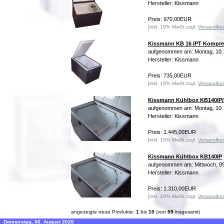
Hersteller: Kissmann
Preis: 970,00EUR
[inkl. 19% MwSt zzgl.
Versandko
Kissmann KB 16 IPT Kompre
aufgenommen am: Montag, 10.
Hersteller: Kissmann
Preis: 735,00EUR
[inkl. 19% MwSt zzgl.
Versandko
Kissmann Kühlbox KB140IP
aufgenommen am: Montag, 10.
Hersteller: Kissmann
Preis: 1.445,00EUR
[inkl. 19% MwSt zzgl.
Versandko
Kissmann Kühlbox KB140IP
aufgenommen am: Mittwoch, 09
Hersteller: Kissmann
Preis: 1.310,00EUR
[inkl. 19% MwSt zzgl.
Versandko
angezeigte neue Produkte:
1
bis
10
(von
59
insgesamt)
Donnerstag, 06. August 2026