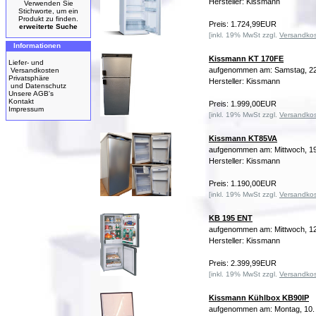
Hersteller: Kissmann
Verwenden Sie
Stichworte, um ein
Produkt zu finden.
Preis: 1.724,99EUR
erweiterte Suche
[inkl. 19% MwSt zzgl.
Versandko
Informationen
Kissmann KT 170FE
Liefer- und
aufgenommen am: Samstag, 22
Versandkosten
Privatsphäre
Hersteller: Kissmann
und Datenschutz
Unsere AGB's
Kontakt
Preis: 1.999,00EUR
Impressum
[inkl. 19% MwSt zzgl.
Versandko
Kissmann KT85VA
aufgenommen am: Mittwoch, 19
Hersteller: Kissmann
Preis: 1.190,00EUR
[inkl. 19% MwSt zzgl.
Versandko
KB 195 ENT
aufgenommen am: Mittwoch, 12
Hersteller: Kissmann
Preis: 2.399,99EUR
[inkl. 19% MwSt zzgl.
Versandko
Kissmann Kühlbox KB90IP
aufgenommen am: Montag, 10.