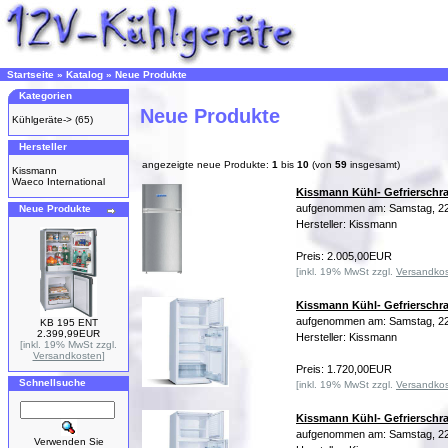
Startseite
»
Katalog
»
Neue Produkte
Kategorien
Neue Produkte
Kühlgeräte->
(65)
Hersteller
angezeigte neue Produkte:
1
bis
10
(von
59
insgesamt)
Kissmann
Waeco International
Kissmann Kühl- Gefrierschr
aufgenommen am: Samstag, 22
Neue Produkte
Hersteller: Kissmann
Preis: 2.005,00EUR
[inkl. 19% MwSt zzgl.
Versandko
Kissmann Kühl- Gefrierschr
aufgenommen am: Samstag, 22
KB 195 ENT
2.399,99EUR
Hersteller: Kissmann
[inkl. 19% MwSt zzgl.
Versandkosten
]
Preis: 1.720,00EUR
Schnellsuche
[inkl. 19% MwSt zzgl.
Versandko
Kissmann Kühl- Gefrierschr
aufgenommen am: Samstag, 22
Verwenden Sie