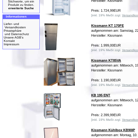
Hersteller: Kissmann
Stichworte, um ein
Produkt zu finden.
erweiterte Suche
Preis: 1.724,99EUR
[inkl. 19% MwSt zzgl.
Versandko
Informationen
Liefer- und
Kissmann KT 170FE
Versandkosten
aufgenommen am: Samstag, 22
Privatsphäre
und Datenschutz
Hersteller: Kissmann
Unsere AGB's
Kontakt
Impressum
Preis: 1.999,00EUR
[inkl. 19% MwSt zzgl.
Versandko
Kissmann KT85VA
aufgenommen am: Mittwoch, 19
Hersteller: Kissmann
Preis: 1.190,00EUR
[inkl. 19% MwSt zzgl.
Versandko
KB 195 ENT
aufgenommen am: Mittwoch, 12
Hersteller: Kissmann
Preis: 2.399,99EUR
[inkl. 19% MwSt zzgl.
Versandko
Kissmann Kühlbox KB90IP
aufgenommen am: Montag, 10.