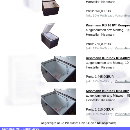
Hersteller: Kissmann
Preis: 970,00EUR
[inkl. 19% MwSt zzgl.
Versandko
Kissmann KB 16 IPT Kompre
aufgenommen am: Montag, 10.
Hersteller: Kissmann
Preis: 735,00EUR
[inkl. 19% MwSt zzgl.
Versandko
Kissmann Kühlbox KB140IP
aufgenommen am: Montag, 10.
Hersteller: Kissmann
Preis: 1.445,00EUR
[inkl. 19% MwSt zzgl.
Versandko
Kissmann Kühlbox KB140IP
aufgenommen am: Mittwoch, 09
Hersteller: Kissmann
Preis: 1.310,00EUR
[inkl. 19% MwSt zzgl.
Versandko
angezeigte neue Produkte:
1
bis
10
(von
59
insgesamt)
Samstag, 08. August 2026