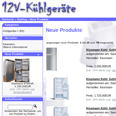
Startseite
»
Katalog
»
Neue Produkte
Kategorien
Neue Produkte
Kühlgeräte->
(65)
Hersteller
angezeigte neue Produkte:
1
bis
10
(von
59
insgesamt)
Kissmann
Waeco International
Kissmann Kühl- Gefri
aufgenommen am: Sams
Neue Produkte
Hersteller: Kissmann
Preis: 2.005,00EUR
[inkl. 19% MwSt zzgl.
Ve
Kissmann Kühl- Gefri
aufgenommen am: Sams
Kissmann KT85VA
1.190,00EUR
Hersteller: Kissmann
[inkl. 19% MwSt zzgl.
Versandkosten
]
Preis: 1.720,00EUR
Schnellsuche
[inkl. 19% MwSt zzgl.
Ve
Kissmann Kühl- Gefri
Verwenden Sie Stichworte, um
aufgenommen am: Sams
ein Produkt zu finden.