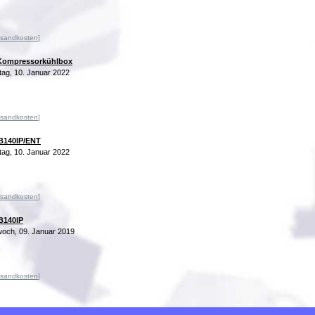
rsandkosten
]
 Kompressorkühlbox
ag, 10. Januar 2022
rsandkosten
]
B140IP/ENT
ag, 10. Januar 2022
rsandkosten
]
B140IP
och, 09. Januar 2019
rsandkosten
]