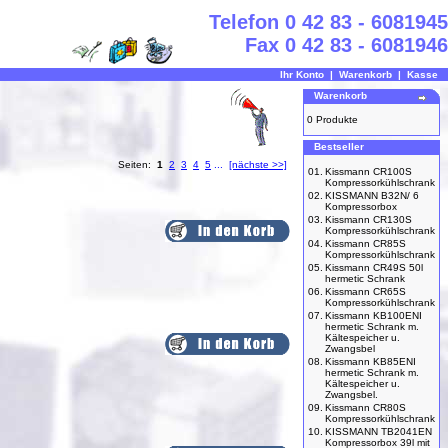
Telefon 0 42 83 - 6081945
Fax 0 42 83 - 6081946
Ihr Konto
|
Warenkorb
|
Kasse
Warenkorb
0 Produkte
Bestseller
Seiten:
1
2
3
4
5
...
[nächste >>]
01.
Kissmann CR100S
Kompressorkühlschrank
02.
KISSMANN B32N/ 6
Kompressorbox
03.
Kissmann CR130S
Kompressorkühlschrank
04.
Kissmann CR85S
Kompressorkühlschrank
05.
Kissmann CR49S 50l
hermetic Schrank
06.
Kissmann CR65S
Kompressorkühlschrank
07.
Kissmann KB100ENI
hermetic Schrank m.
Kältespeicher u.
Zwangsbel
08.
Kissmann KB85ENI
hermetic Schrank m.
Kältespeicher u.
Zwangsbel.
09.
Kissmann CR80S
Kompressorkühlschrank
10.
KISSMANN TB2041EN
Kompressorbox 39l mit