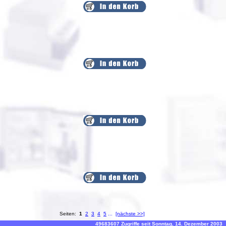
Seiten:
1
2
3
4
5
...
[nächste >>]
49683607 Zugriffe seit Sonntag, 14. Dezember 2003