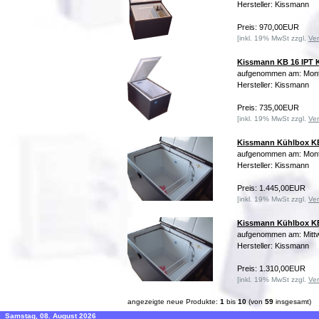
Hersteller: Kissmann
Preis: 970,00EUR
[inkl. 19% MwSt zzgl.
Ve
Kissmann KB 16 IPT
aufgenommen am: Mont
Hersteller: Kissmann
Preis: 735,00EUR
[inkl. 19% MwSt zzgl.
Ve
Kissmann Kühlbox K
aufgenommen am: Mont
Hersteller: Kissmann
Preis: 1.445,00EUR
[inkl. 19% MwSt zzgl.
Ve
Kissmann Kühlbox K
aufgenommen am: Mittw
Hersteller: Kissmann
Preis: 1.310,00EUR
[inkl. 19% MwSt zzgl.
Ve
angezeigte neue Produkte:
1
bis
10
(von
59
insgesamt)
Samstag, 08. August 2026