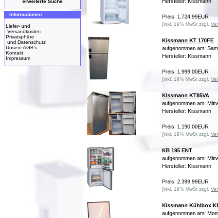
Hersteller: Kissmann
erweiterte Suche
Informationen
Preis: 1.724,99EUR
[inkl. 19% MwSt zzgl.
Ve
Liefer- und
Versandkosten
Privatsphäre
Kissmann KT 170FE
und Datenschutz
Unsere AGB's
aufgenommen am: Sams
Kontakt
Hersteller: Kissmann
Impressum
Preis: 1.999,00EUR
[inkl. 19% MwSt zzgl.
Ve
Kissmann KT85VA
aufgenommen am: Mittw
Hersteller: Kissmann
Preis: 1.190,00EUR
[inkl. 19% MwSt zzgl.
Ve
KB 195 ENT
aufgenommen am: Mittw
Hersteller: Kissmann
Preis: 2.399,99EUR
[inkl. 19% MwSt zzgl.
Ve
Kissmann Kühlbox K
aufgenommen am: Mont