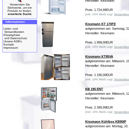
Hersteller: Kissmann
Verwenden Sie
Stichworte, um ein
Preis: 1.724,99EUR
Produkt zu finden.
erweiterte Suche
[inkl. 19% MwSt zzgl.
Versandko
Informationen
Kissmann KT 170FE
aufgenommen am: Samstag, 22
Liefer- und
Versandkosten
Hersteller: Kissmann
Privatsphäre
und Datenschutz
Unsere AGB's
Preis: 1.999,00EUR
Kontakt
[inkl. 19% MwSt zzgl.
Versandko
Impressum
Kissmann KT85VA
aufgenommen am: Mittwoch, 19
Hersteller: Kissmann
Preis: 1.190,00EUR
[inkl. 19% MwSt zzgl.
Versandko
KB 195 ENT
aufgenommen am: Mittwoch, 12
Hersteller: Kissmann
Preis: 2.399,99EUR
[inkl. 19% MwSt zzgl.
Versandko
Kissmann Kühlbox KB90IP
aufgenommen am: Montag, 10.