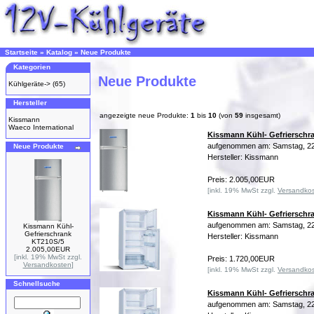
Startseite
»
Katalog
»
Neue Produkte
Kategorien
Neue Produkte
Kühlgeräte->
(65)
Hersteller
angezeigte neue Produkte:
1
bis
10
(von
59
insgesamt)
Kissmann
Waeco International
Kissmann Kühl- Gefrierschr
aufgenommen am: Samstag, 22
Neue Produkte
Hersteller: Kissmann
Preis: 2.005,00EUR
[inkl. 19% MwSt zzgl.
Versandko
Kissmann Kühl- Gefrierschr
aufgenommen am: Samstag, 22
Kissmann Kühl-
Gefrierschrank
Hersteller: Kissmann
KT210S/5
2.005,00EUR
[inkl. 19% MwSt zzgl.
Preis: 1.720,00EUR
Versandkosten
]
[inkl. 19% MwSt zzgl.
Versandko
Schnellsuche
Kissmann Kühl- Gefrierschr
aufgenommen am: Samstag, 22