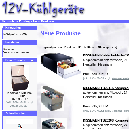
Startseite
»
Katalog
»
Neue Produkte
Kategorien
Neue Produkte
Kühlgeräte->
(65)
Hersteller
angezeigte neue Produkte:
51
bis
59
(von
59
insgesamt)
Kissmann
Waeco International
KISSMANN Kühlschublade C
aufgenommen am: Mittwoch, 24
Neue Produkte
Hersteller: Kissmann
Preis: 675,00EUR
[inkl. 19% MwSt zzgl.
Versandkost
KISSMANN TB2041S Kompress
aufgenommen am: Mittwoch, 24
Kissmann Kühlbox
KB90IP
Hersteller: Kissmann
970,00EUR
[inkl. 19% MwSt zzgl.
Versandkosten
]
Preis: 715,00EUR
[inkl. 19% MwSt zzgl.
Versandkost
Schnellsuche
KISSMANN TB2026S Kompress
aufgenommen am: Mittwoch, 24