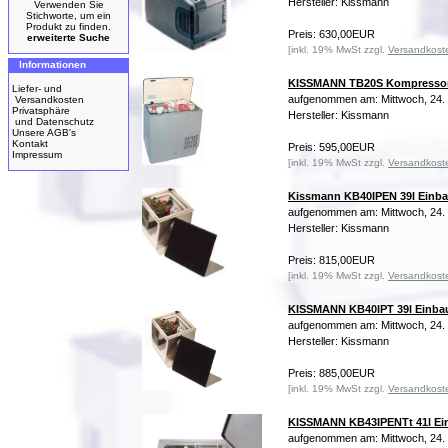
Hersteller: Kissmann
Verwenden Sie
Stichworte, um ein
Produkt zu finden.
Preis: 630,00EUR
erweiterte Suche
[inkl. 19% MwSt zzgl.
Versandkost
Informationen
KISSMANN TB20S Kompressor
Liefer- und
aufgenommen am: Mittwoch, 24
Versandkosten
Privatsphäre
Hersteller: Kissmann
und Datenschutz
Unsere AGB's
Kontakt
Preis: 595,00EUR
Impressum
[inkl. 19% MwSt zzgl.
Versandkost
Kissmann KB40IPEN 39l Einba
aufgenommen am: Mittwoch, 24
Hersteller: Kissmann
Preis: 815,00EUR
[inkl. 19% MwSt zzgl.
Versandkost
KISSMANN KB40IPT 39l Einbau
aufgenommen am: Mittwoch, 24
Hersteller: Kissmann
Preis: 885,00EUR
[inkl. 19% MwSt zzgl.
Versandkost
KISSMANN KB43IPENTt 41l Einb
aufgenommen am: Mittwoch, 24