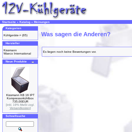
Startseite
»
Katalog
»
Meinungen
Kategorien
Was sagen die Anderen?
Kühlgeräte->
(65)
Hersteller
Kissmann
Es liegen noch keine Bewertungen vor.
Waeco International
Neue Produkte
Kissmann KB 16 IPT
Kompressorkühlbox
735,00EUR
[inkl. 19% MwSt zzgl.
Versandkosten
]
Schnellsuche