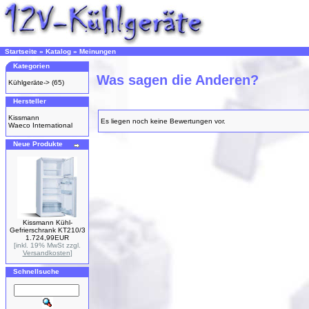
Startseite
»
Katalog
»
Meinungen
Kategorien
Was sagen die Anderen?
Kühlgeräte->
(65)
Hersteller
Kissmann
Es liegen noch keine Bewertungen vor.
Waeco International
Neue Produkte
Kissmann Kühl-
Gefrierschrank KT210/3
1.724,99EUR
[inkl. 19% MwSt zzgl.
Versandkosten
]
Schnellsuche