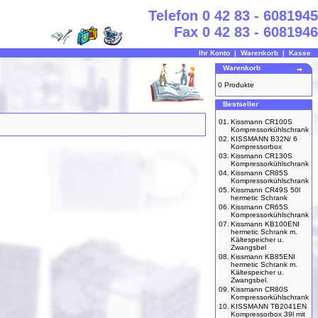
Telefon 0 42 83 - 6081945
Fax 0 42 83 - 6081946
Ihr Konto
|
Warenkorb
|
Kasse
Warenkorb
0 Produkte
Bestseller
01.
Kissmann CR100S
Kompressorkühlschrank
02.
KISSMANN B32N/ 6
Kompressorbox
03.
Kissmann CR130S
Kompressorkühlschrank
04.
Kissmann CR85S
Kompressorkühlschrank
05.
Kissmann CR49S 50l
hermetic Schrank
06.
Kissmann CR65S
Kompressorkühlschrank
07.
Kissmann KB100ENI
hermetic Schrank m.
Kältespeicher u.
Zwangsbel
08.
Kissmann KB85ENI
hermetic Schrank m.
Kältespeicher u.
Zwangsbel.
09.
Kissmann CR80S
Kompressorkühlschrank
10.
KISSMANN TB2041EN
Kompressorbox 39l mit