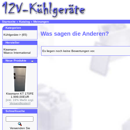
Startseite
»
Katalog
»
Meinungen
Kategorien
Was sagen die Anderen?
Kühlgeräte->
(65)
Hersteller
Kissmann
Es liegen noch keine Bewertungen vor.
Waeco International
Neue Produkte
Kissmann KT 170FE
1.999,00EUR
[inkl. 19% MwSt zzgl.
Versandkosten
]
Schnellsuche
Verwenden Sie