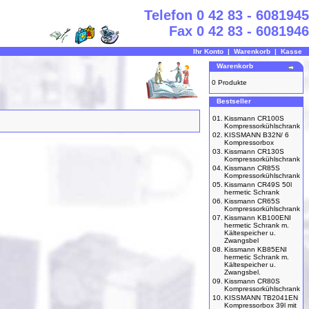
Telefon 0 42 83 - 6081945
Fax 0 42 83 - 6081946
Ihr Konto
|
Warenkorb
|
Kasse
Warenkorb
0 Produkte
Bestseller
01.
Kissmann CR100S
Kompressorkühlschrank
02.
KISSMANN B32N/ 6
Kompressorbox
03.
Kissmann CR130S
Kompressorkühlschrank
04.
Kissmann CR85S
Kompressorkühlschrank
05.
Kissmann CR49S 50l
hermetic Schrank
06.
Kissmann CR65S
Kompressorkühlschrank
07.
Kissmann KB100ENI
hermetic Schrank m.
Kältespeicher u.
Zwangsbel
08.
Kissmann KB85ENI
hermetic Schrank m.
Kältespeicher u.
Zwangsbel.
09.
Kissmann CR80S
Kompressorkühlschrank
10.
KISSMANN TB2041EN
Kompressorbox 39l mit