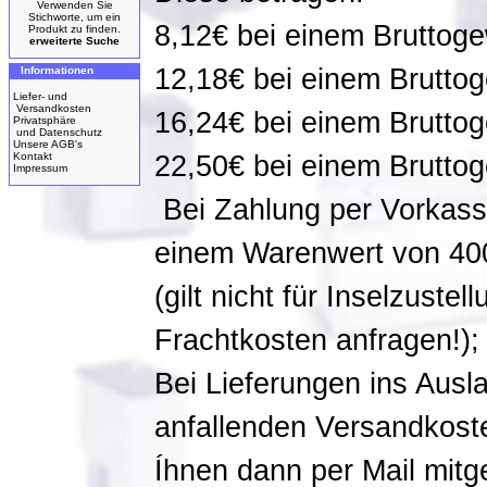
Verwenden Sie
Stichworte, um ein
8,12€ bei einem Bruttoge
Produkt zu finden.
erweiterte Suche
12,18€ bei einem Bruttog
Informationen
Liefer- und
Versandkosten
16,24€ bei einem Bruttog
Privatsphäre
und Datenschutz
Unsere AGB's
Kontakt
22,50€ bei einem Bruttog
Impressum
Bei Zahlung per Vorkasse
einem Warenwert von 4
(gilt nicht für Inselzustel
Frachtkosten anfragen!);
Bei Lieferungen ins Ausl
anfallenden Versandkost
Íhnen dann per Mail mitge