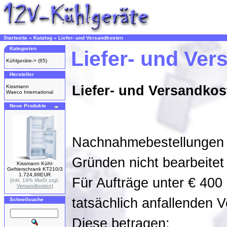
Startseite
»
Katalog
»
Liefer- und Versandkosten
Kategorien
Liefer- und Ve
Kühlgeräte->
(65)
Hersteller
Liefer- und Versandkos
Kissmann
Waeco International
Neue Produkte
Nachnahmebestellungen 
Gründen nicht bearbeitet
Kissmann Kühl-
Gefrierschrank KT210/3
1.724,99EUR
Für Aufträge unter € 400
[inkl. 19% MwSt zzgl.
Versandkosten
]
tatsächlich anfallenden 
Schnellsuche
Diese betragen: