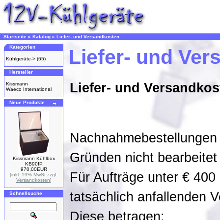
Startseite
»
Katalog
»
Liefer- und Versandkosten
Kategorien
Liefer- und Ve
Kühlgeräte->
(65)
Hersteller
Liefer- und Versandkos
Kissmann
Waeco International
Neue Produkte
Nachnahmebestellungen 
Gründen nicht bearbeitet
Kissmann Kühlbox
KB90IP
970,00EUR
Für Aufträge unter € 400
[inkl. 19% MwSt zzgl.
Versandkosten
]
tatsächlich anfallenden 
Schnellsuche
Diese betragen: