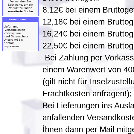
Verwenden Sie
Stichworte, um ein
8,12€ bei einem Bruttoge
Produkt zu finden.
erweiterte Suche
12,18€ bei einem Bruttog
Informationen
Liefer- und
Versandkosten
16,24€ bei einem Bruttog
Privatsphäre
und Datenschutz
Unsere AGB's
Kontakt
22,50€ bei einem Bruttog
Impressum
Bei Zahlung per Vorkasse
einem Warenwert von 4
(gilt nicht für Inselzustel
Frachtkosten anfragen!);
Bei Lieferungen ins Ausl
anfallenden Versandkost
Íhnen dann per Mail mitge