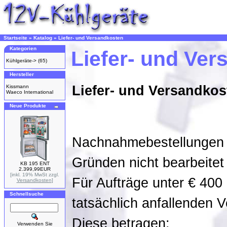
Startseite
»
Katalog
»
Liefer- und Versandkosten
Kategorien
Liefer- und Ve
Kühlgeräte->
(65)
Hersteller
Liefer- und Versandkos
Kissmann
Waeco International
Neue Produkte
Nachnahmebestellungen 
Gründen nicht bearbeitet
KB 195 ENT
2.399,99EUR
[inkl. 19% MwSt zzgl.
Für Aufträge unter € 400
Versandkosten
]
Schnellsuche
tatsächlich anfallenden 
Diese betragen:
Verwenden Sie