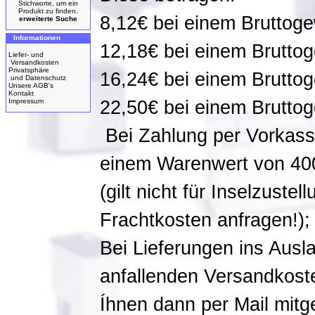
Stichworte, um ein
Produkt zu finden.
8,12€ bei einem Bruttoge
erweiterte Suche
Informationen
12,18€ bei einem Bruttog
Liefer- und
Versandkosten
Privatsphäre
16,24€ bei einem Bruttog
und Datenschutz
Unsere AGB's
Kontakt
Impressum
22,50€ bei einem Bruttog
Bei Zahlung per Vorkasse
einem Warenwert von 4
(gilt nicht für Inselzustel
Frachtkosten anfragen!);
Bei Lieferungen ins Ausl
anfallenden Versandkost
Íhnen dann per Mail mitge