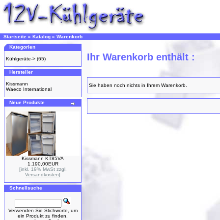
Startseite
»
Katalog
»
Warenkorb
Kategorien
Ihr Warenkorb enthält :
Kühlgeräte->
(65)
Hersteller
Kissmann
Sie haben noch nichts in Ihrem Warenkorb.
Waeco International
Neue Produkte
Kissmann KT85VA
1.190,00EUR
[inkl. 19% MwSt zzgl.
Versandkosten
]
Schnellsuche
Verwenden Sie Stichworte, um
ein Produkt zu finden.