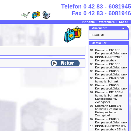
Telefon 0 42 83 - 6081945
Fax 0 42 83 - 6081946
Ihr Konto
|
Warenkorb
|
Kasse
Warenkorb
0 Produkte
Bestseller
01.
Kissmann CR100S
Kompressorkühlschrank
02.
KISSMANN B32N/ 6
Kompressorbox
03.
Kissmann CR130S
Kompressorkühlschrank
04.
Kissmann CR85S
Kompressorkühlschrank
05.
Kissmann CR49S 50l
hermetic Schrank
06.
Kissmann CR65S
Kompressorkühlschrank
07.
Kissmann KB100ENI
hermetic Schrank m.
Kältespeicher u.
Zwangsbel
08.
Kissmann KB85ENI
hermetic Schrank m.
Kältespeicher u.
Zwangsbel.
09.
Kissmann CR80S
Kompressorkühlschrank
10.
KISSMANN TB2041EN
Kompressorbox 39l mit