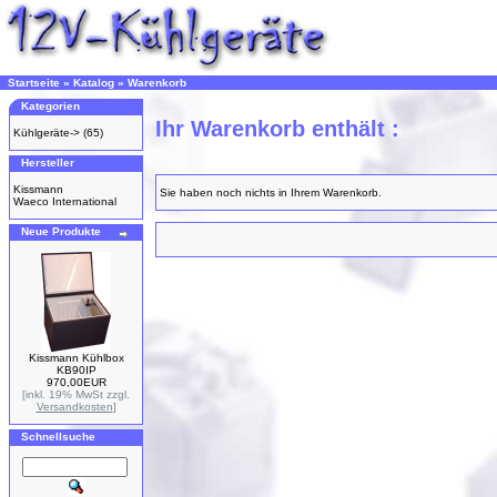
Startseite
»
Katalog
»
Warenkorb
Kategorien
Ihr Warenkorb enthält :
Kühlgeräte->
(65)
Hersteller
Kissmann
Sie haben noch nichts in Ihrem Warenkorb.
Waeco International
Neue Produkte
Kissmann Kühlbox
KB90IP
970,00EUR
[inkl. 19% MwSt zzgl.
Versandkosten
]
Schnellsuche