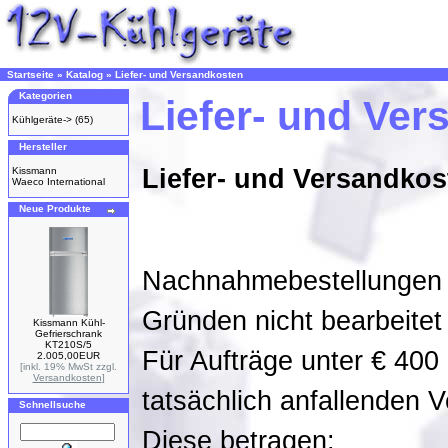
Startseite
»
Katalog
»
Liefer- und Versandkosten
Kategorien
Liefer- und Ve
Kühlgeräte->
(65)
Hersteller
Liefer- und Versandkos
Kissmann
Waeco International
Neue Produkte
Nachnahmebestellungen 
Gründen nicht bearbeitet
Kissmann Kühl-
Gefrierschrank
KT210S/5
Für Aufträge unter € 400
2.005,00EUR
[inkl. 19% MwSt zzgl.
Versandkosten
]
tatsächlich anfallenden 
Schnellsuche
Diese betragen: