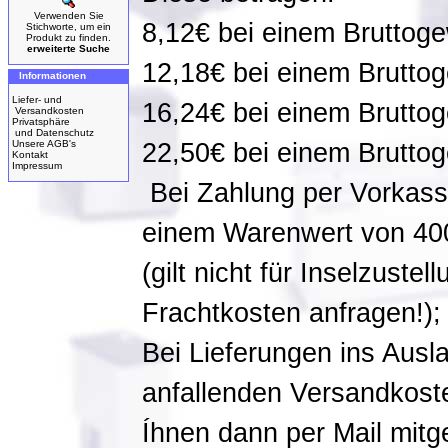
Verwenden Sie
8,12€ bei einem Bruttoge
Stichworte, um ein
Produkt zu finden.
erweiterte Suche
12,18€ bei einem Bruttog
Informationen
Liefer- und
16,24€ bei einem Bruttog
Versandkosten
Privatsphäre
und Datenschutz
Unsere AGB's
22,50€ bei einem Bruttog
Kontakt
Impressum
Bei Zahlung per Vorkasse
einem Warenwert von 4
(gilt nicht für Inselzustel
Frachtkosten anfragen!);
Bei Lieferungen ins Ausl
anfallenden Versandkost
Íhnen dann per Mail mitge