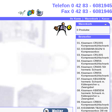
Telefon 0 42 83 - 6081945
Fax 0 42 83 - 6081946
Ihr Konto
|
Warenkorb
|
Kasse
Warenkorb
0 Produkte
Bestseller
01.
Kissmann CR100S
Kompressorkühlschrank
02.
KISSMANN B32N/ 6
Kompressorbox
03.
Kissmann CR130S
Kompressorkühlschrank
04.
Kissmann CR85S
Kompressorkühlschrank
05.
Kissmann CR49S 50l
hermetic Schrank
06.
Kissmann CR65S
Kompressorkühlschrank
07.
Kissmann KB100ENI
hermetic Schrank m.
Kältespeicher u.
Zwangsbel
08.
Kissmann KB85ENI
hermetic Schrank m.
Kältespeicher u.
Zwangsbel.
09.
Kissmann CR80S
Kompressorkühlschrank
10.
KISSMANN TB2041EN
Kompressorbox 39l mit