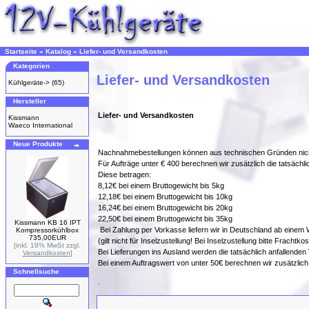
Startseite
»
Katalog
»
Liefer- und Versandkosten
Kategorien
Liefer- und Versandkosten
Kühlgeräte->
(65)
Hersteller
Liefer- und Versandkosten
Kissmann
Waeco International
Neue Produkte
Nachnahmebestellungen können aus technischen Gründen nich
Für Aufträge unter € 400 berechnen wir zusätzlich die tatsächl
Diese betragen:
8,12€ bei einem Bruttogewicht bis 5kg
12,18€ bei einem Bruttogewicht bis 10kg
16,24€ bei einem Bruttogewicht bis 20kg
22,50€ bei einem Bruttogewicht bis 35kg
Kissmann KB 16 IPT
Bei Zahlung per Vorkasse liefern wir in Deutschland ab ein
Kompressorkühlbox
735,00EUR
(gilt nicht für Inselzustellung! Bei Inselzustellung bitte Frachtk
[inkl. 19% MwSt zzgl.
Bei Lieferungen ins Ausland werden die tatsächlich anfallenden
Versandkosten
]
Bei einem Auftragswert von unter 50€ berechnen wir zusätzli
Schnellsuche
.